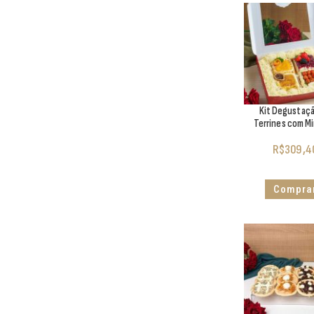
Kit Degustaç
Terrines com Min
R$
309,4
Compra