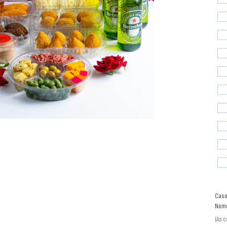
Caso
Nome
(As 