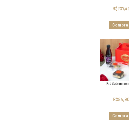
R$
237,4
Compra
Kit Sobremes
R$
84,9
Compra