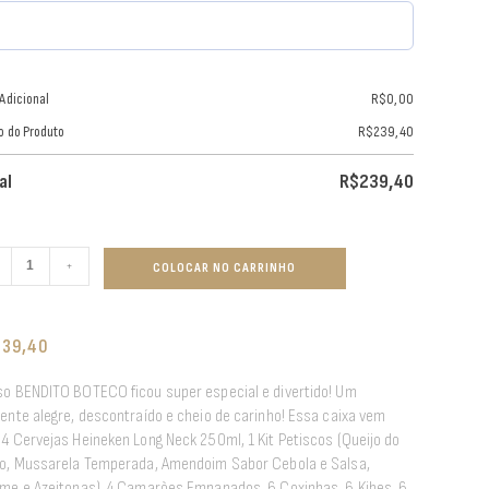
 Adicional
R$
0,00
o do Produto
R$
239,40
al
R$
239,40
+
COLOCAR NO CARRINHO
239,40
o BENDITO BOTECO ficou super especial e divertido! Um
ente alegre, descontraído e cheio de carinho! Essa caixa vem
4 Cervejas Heineken Long Neck 250ml, 1 Kit Petiscos (Queijo do
o, Mussarela Temperada, Amendoim Sabor Cebola e Salsa,
me e Azeitonas), 4 Camarões Empanados, 6 Coxinhas, 6 Kibes, 6