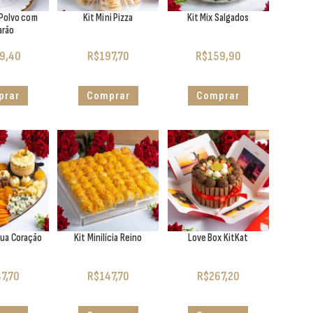
 Polvo com
Kit Mini Pizza
Kit Mix Salgados
arão
9,40
R$
197,70
R$
159,90
prar
Comprar
Comprar
bua Coração
Kit Minilícia Reino
Love Box KitKat
7,70
R$
147,70
R$
267,20