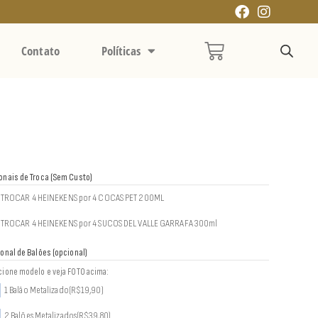
Contato
Políticas
onais de Troca (Sem Custo)
TROCAR 4 HEINEKENS por 4 COCAS PET 200ML
TROCAR 4 HEINEKENS por 4 SUCOS DEL VALLE GARRAFA 300ml
ional de Balões (opcional)
cione modelo e veja FOTO acima:
1 Balão Metalizado
(R$19,90)
2 Balões Metalizados
(R$39,80)