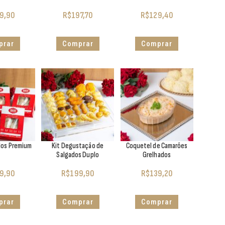
9,90
R$
197,70
R$
129,40
prar
Comprar
Comprar
dos Premium
Kit Degustação de
Coquetel de Camarões
Salgados Duplo
Grelhados
9,90
R$
199,90
R$
139,20
prar
Comprar
Comprar