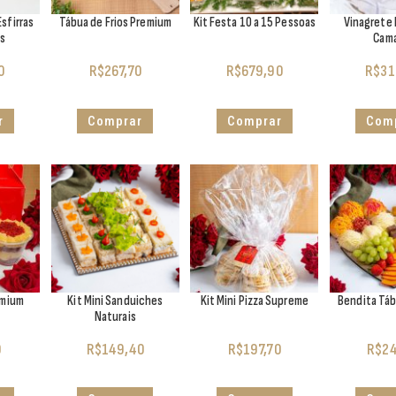
sfirras
Tábua de Frios Premium
Kit Festa 10 a 15 Pessoas
Vinagrete
is
Cam
0
R$
267,70
R$
679,90
R$
31
r
Comprar
Comprar
Com
emium
Kit Mini Sanduiches
Kit Mini Pizza Supreme
Bendita Tá
Naturais
0
R$
149,40
R$
197,70
R$
24