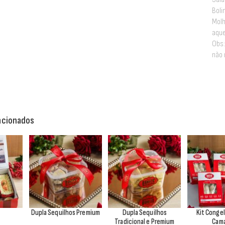
Boli
Molh
aque
Obs:
não 
acionados
Dupla Sequilhos Premium
Dupla Sequilhos
Kit Conge
Tradicional e Premium
Cam