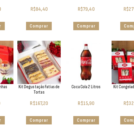
0
R$
84,40
R$
79,40
R$
27
r
Comprar
Comprar
Com
inhas
Kit Degustação Fatias de
Coca Cola 2 Litros
Kit Congela
Tortas
0
R$
167,20
R$
15,90
R$
32
r
Comprar
Comprar
Com