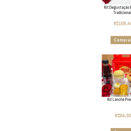
Kit Degustação E
Tradiciona
R$
109,4
Compra
Kit Lanche Pr
R$
84,9