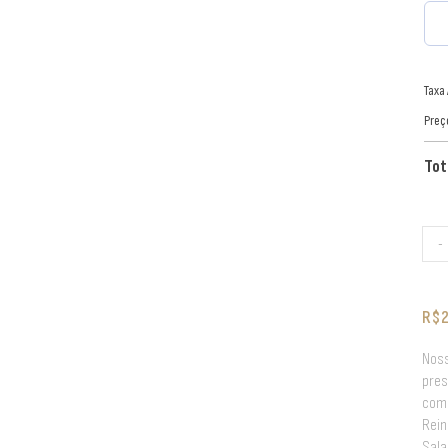
Taxa
Preç
Tot
-
R$
Noss
pres
com 
Rein
Sala