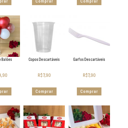
prar
Comprar
Comprar
e Balões
Copos Descartáveis
Garfos Descartáveis
9,90
R$
7,90
R$
7,90
prar
Comprar
Comprar