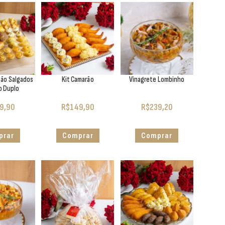
ção Salgados
Kit Camarão
Vinagrete Lombinho
o Duplo
9,90
R$
149,90
R$
239,20
prar
Comprar
Comprar