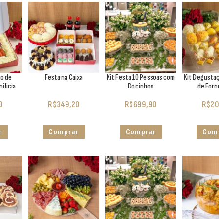
ão de
Festa na Caixa
Kit Festa 10 Pessoas com
Kit Degusta
ilicia
Docinhos
de Forn
0
R$
349,20
R$
699,90
R$
20
r
Comprar
Comprar
Com