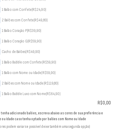
1 Balão com Confete
(R$24,90)
2 Balões com Confete
(R$49,80)
1 Balão Coração P
(R$39,90)
1 Balão Coração G
(R$59,90)
Cacho de Balões
(R$49,90)
1 Balão Bubble com Confete
(R$59,90)
1 Balão com Nome ou Idade
(R$59,90)
2 Balões com Nome ou Idade
(R$119,80)
1 Balão Bubble Luxo com Nome
(R$64,90)
R$
0,00
 tenha adicionado balões, escreva abaixo as cores de sua preferência e
 ou Idade caso tenha optado por balões com Nome ou Idade
cores podem variar se possível deixe também uma segunda opção)