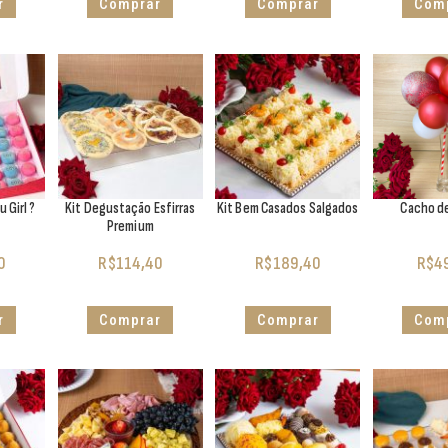
r
Comprar
Comprar
Com
 Girl ?
Kit Degustação Esfirras
Kit Bem Casados Salgados
Cacho d
Premium
0
R$
114,40
R$
189,40
R$
4
r
Comprar
Comprar
Com