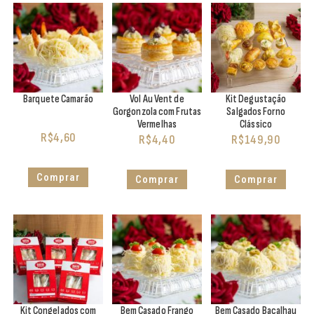
Barquete Camarão
Vol Au Vent de
Kit Degustação
Gorgonzola com Frutas
Salgados Forno
Vermelhas
Clássico
R$
4,60
R$
4,40
R$
149,90
Comprar
Comprar
Comprar
Kit Congelados com
Bem Casado Frango
Bem Casado Bacalhau