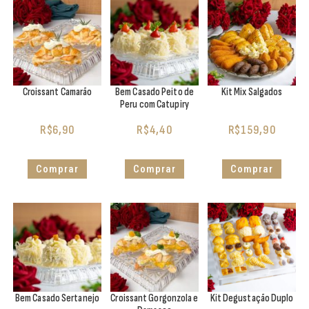
Croissant Camarão
Bem Casado Peito de
Kit Mix Salgados
Peru com Catupiry
R$
6,90
R$
4,40
R$
159,90
Comprar
Comprar
Comprar
Bem Casado Sertanejo
Croissant Gorgonzola e
Kit Degustação Duplo