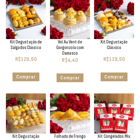
Kit Degustação de
Vol Au Vent de
Kit Degustação
Salgados Clássico
Gorgonzola com
Clássico
Damasco
R$
129,90
R$
139,90
R$
4,40
Comprar
Comprar
Comprar
Kit Degustação
Folhado de Frango
Kit Congelados Mix