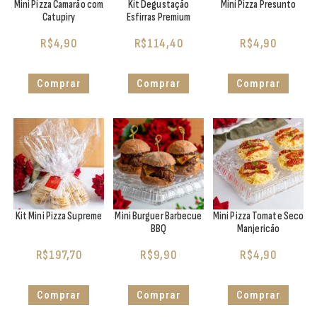
Mini Pizza Camarão com
Kit Degustação
Mini Pizza Presunto
Catupiry
Esfirras Premium
R$
4,90
R$
114,40
R$
4,90
Comprar
Comprar
Comprar
Kit Mini Pizza Supreme
Mini Burguer Barbecue
Mini Pizza Tomate Seco
BBQ
Manjericão
R$
197,70
R$
9,90
R$
4,90
Comprar
Comprar
Comprar