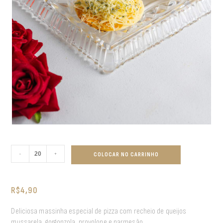
-
+
COLOCAR NO CARRINHO
R$
4,90
Deliciosa massinha especial de pizza com recheio de queijos
mussarela, gorgonzola, provolone e parmesão