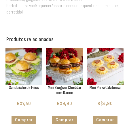
Perfeita para você aquecer/assar e consumir quentinha com o queijo
derretido!
Produtos relacionados
Sanduíche de Frios
Mini Burguer Cheddar
Mini Pizza Calabresa
com Bacon
R$
7,40
R$
9,90
R$
4,90
Comprar
Comprar
Comprar