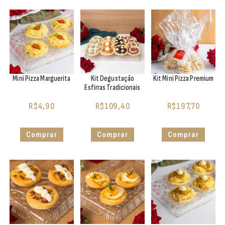
Mini Pizza Marguerita
Kit Degustação
Kit Mini Pizza Premium
Esfirras Tradicionais
R$
4,90
R$
109,40
R$
197,70
Comprar
Comprar
Comprar