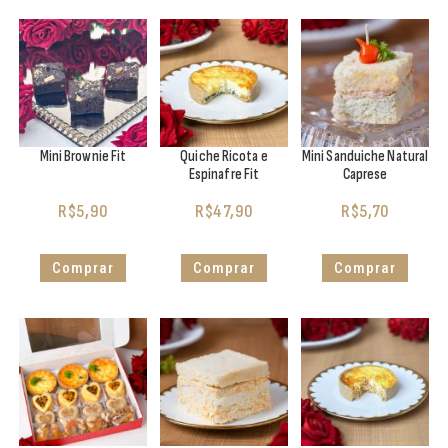
Mini Brownie Fit
Quiche Ricota e
Mini Sanduiche Natural
Espinafre Fit
Caprese
R$
5,90
R$
47,90
R$
5,70
Comprar
Comprar
Comprar