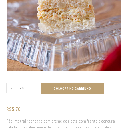
-
+
COLOCAR NO CARRINHO
R$
5,70
Pão integral recheado com creme de ricota com frango e cenoura
ralada com sabor leve e delicioso, bemmm recheado e equilibrado