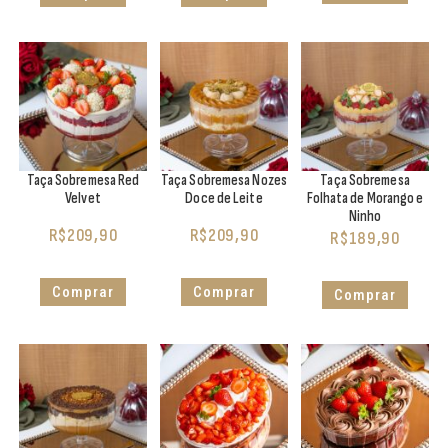
Taça Sobremesa Red
Taça Sobremesa Nozes
Taça Sobremesa
Velvet
Doce de Leite
Folhata de Morango e
Ninho
R$
209,90
R$
209,90
R$
189,90
Comprar
Comprar
Comprar