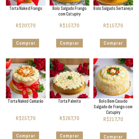
Torta Naked Frango
Bolo Salgado Frango
Bolo Salgado Sertanejo
com Catupiry
R$
207,70
R$
157,70
R$
157,70
Comprar
Comprar
Comprar
Torta Naked Camarão
Torta Palmito
Bolo Bem Casado
Salgado de Frango com
Catupiry
R$
257,70
R$
267,70
R$
217,70
Comprar
Comprar
Comprar