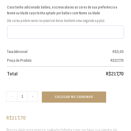
Caso tenha adicionado balões, escreva abaixo as cores de sua preferência e
Nome ou Idade caso tenha optado por balões com Nome ou Idade
(As cores podem variar se possível deixe também uma segunda opção)
Taxa Adicional
R$
0,00
Preço do Produto
R$
217,70
Total
R$
217,70
-
+
COLOCAR NO CARRINHO
R$
217,70
Nossa deliciosa massa salgada fofinha com recheio suculento de