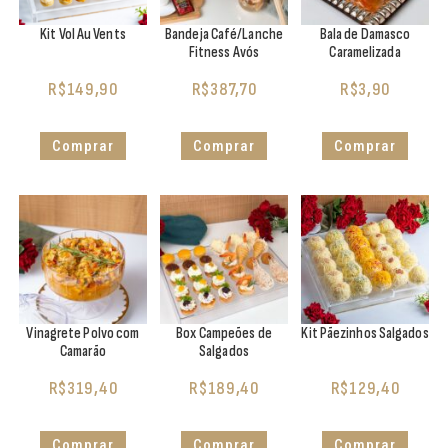
Kit Vol Au Vents
Bandeja Café/Lanche
Bala de Damasco
Fitness Avós
Caramelizada
R$
149,90
R$
387,70
R$
3,90
Comprar
Comprar
Comprar
Vinagrete Polvo com
Box Campeões de
Kit Pãezinhos Salgados
Camarão
Salgados
R$
319,40
R$
189,40
R$
129,40
Comprar
Comprar
Comprar