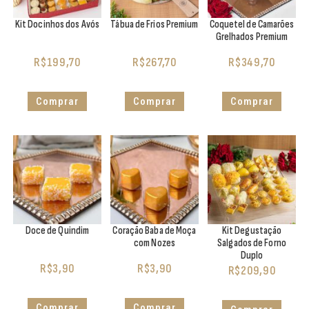
Kit Docinhos dos Avós
Tábua de Frios Premium
Coquetel de Camarões
Grelhados Premium
R$
199,70
R$
267,70
R$
349,70
Comprar
Comprar
Comprar
Doce de Quindim
Coração Baba de Moça
Kit Degustação
com Nozes
Salgados de Forno
Duplo
R$
3,90
R$
3,90
R$
209,90
Comprar
Comprar