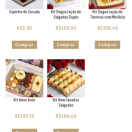
Copinho de Cocada
Kit Degustação de
Kit Degustação de
Salgados Duplo
Terrines com Minilicia
R$
3,90
R$
199,90
R$
309,40
Comprar
Comprar
Comprar
Kit Amor Avós
Kit Bem Casados
Salgados
R$
197,70
R$
189,40