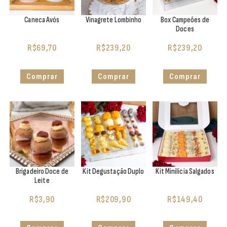
Caneca Avós
Vinagrete Lombinho
Box Campeões de
Doces
R$
69,70
R$
239,20
R$
239,20
Comprar
Comprar
Comprar
Brigadeiro Doce de
Kit Degustação Duplo
Kit Minilícia Salgados
Leite
R$
3,90
R$
209,90
R$
149,40