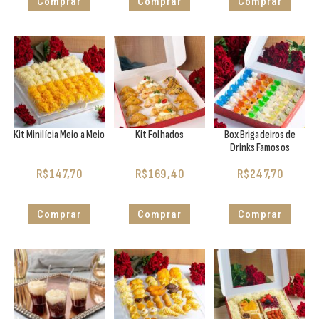
Comprar
Comprar
Comprar
Kit Minilícia Meio a Meio
Kit Folhados
Box Brigadeiros de
Drinks Famosos
R$
147,70
R$
169,40
R$
247,70
Comprar
Comprar
Comprar