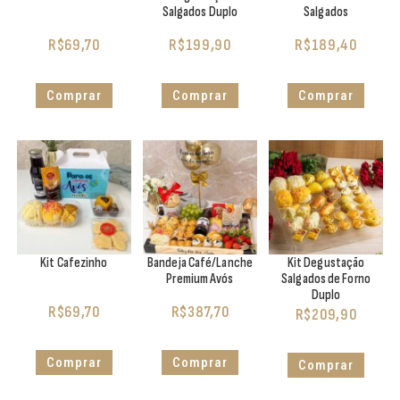
Salgados Duplo
Salgados
R$
69,70
R$
199,90
R$
189,40
Comprar
Comprar
Comprar
Kit Cafezinho
Bandeja Café/Lanche
Kit Degustação
Premium Avós
Salgados de Forno
Duplo
R$
69,70
R$
387,70
R$
209,90
Comprar
Comprar
Comprar