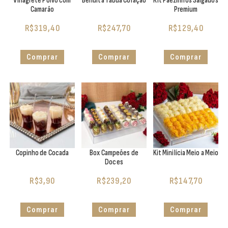
Vinagrete Polvo com
Bendita Tábua Coração
Kit Pãezinhos Salgados
Camarão
Premium
R$
319,40
R$
247,70
R$
129,40
Comprar
Comprar
Comprar
Copinho de Cocada
Box Campeões de
Kit Minilícia Meio a Meio
Doces
R$
3,90
R$
239,20
R$
147,70
Comprar
Comprar
Comprar