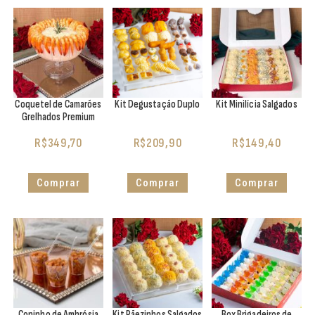
Coquetel de Camarões
Kit Degustação Duplo
Kit Minilícia Salgados
Grelhados Premium
R$
349,70
R$
209,90
R$
149,40
Comprar
Comprar
Comprar
Copinho de Ambrósia
Kit Pãezinhos Salgados
Box Brigadeiros de