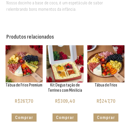
Nosso docinho a base de coco, é um espetáculo de sabor
relembrando bons momentos da infância.
Produtos relacionados
Tábua de Frios Premium
Kit Degustação de
Tábua de Frios
Terrines com Minilicia
R$
267,70
R$
309,40
R$
247,70
Comprar
Comprar
Comprar