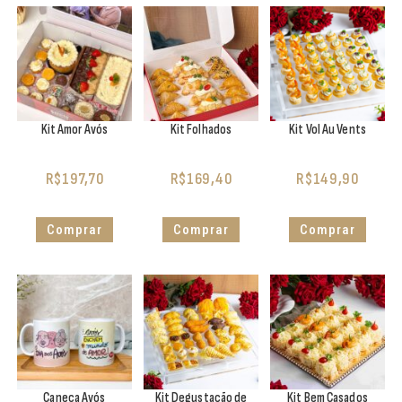
Kit Amor Avós
Kit Folhados
Kit Vol Au Vents
R$
197,70
R$
169,40
R$
149,90
Comprar
Comprar
Comprar
Caneca Avós
Kit Degustação de
Kit Bem Casados