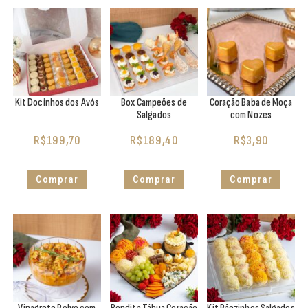
Kit Docinhos dos Avós
Box Campeões de
Coração Baba de Moça
Salgados
com Nozes
R$
199,70
R$
189,40
R$
3,90
Comprar
Comprar
Comprar