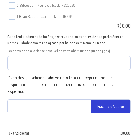
2 Balões com Nome ou Idade
(R$119,80)
1 Balão Bubble Luxo com Nome
(R$64,90)
R$
0,00
Caso tenha adicionado balões, escreva abaixo as cores de sua preferência e
Nome ou Idade caso tenha optado por balões com Nome ou Idade
(As cores podem variar se possível deixe também uma segunda opção)
Caso deseje, adicione abaixo uma foto que seja um modelo
inspiração para que possamos fazer o mais próximo possível do
esperado:
Escolha o Arquivo
Taxa Adicional
R$
0,00