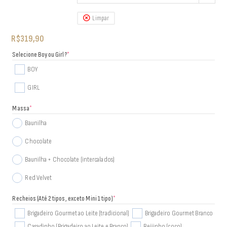
Limpar
R$
319,90
Selecione Boy ou Girl?
*
BOY
GIRL
Massa
*
Baunilha
Chocolate
Baunilha + Chocolate (intercalados)
Red Velvet
Recheios (Até 2 tipos, exceto Mini 1 tipo)
*
Brigadeiro Gourmet ao Leite (tradicional)
Brigadeiro Gourmet Branco
Casadinho (Brigadeiro ao Leite e Branco)
Beijinho (coco)