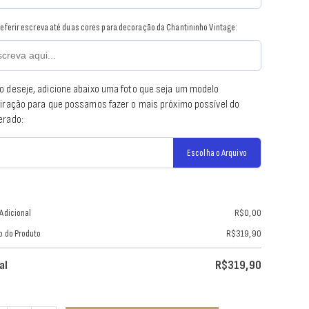
referir escreva até duas cores para decoração da Chantininho Vintage:
o deseje, adicione abaixo uma foto que seja um modelo
piração para que possamos fazer o mais próximo possível do
erado:
Escolha o Arquivo
 Adicional
R$
0,00
o do Produto
R$
319,90
al
R$
319,90