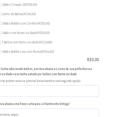
1 Balão Coração G
(R$59,90)
Cacho de Balões
(R$49,90)
1 Balão Bubble com Confete
(R$59,90)
1 Balão com Nome ou Idade
(R$59,90)
2 Balões com Nome ou Idade
(R$119,80)
1 Balão Bubble Luxo com Nome
(R$64,90)
R$
0,00
 tenha adicionado balões, escreva abaixo as cores de sua preferência e
 ou Idade caso tenha optado por balões com Nome ou Idade
cores podem variar se possível deixe também uma segunda opção)
eva abaixo uma frase curta para a Chantininho Vintage
*