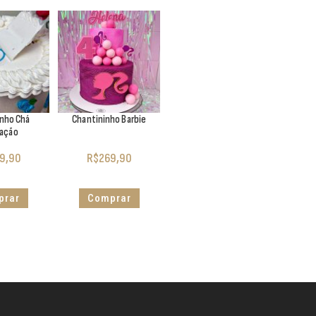
inho Chá
Chantininho Barbie
lação
9,90
R$
269,90
prar
Comprar