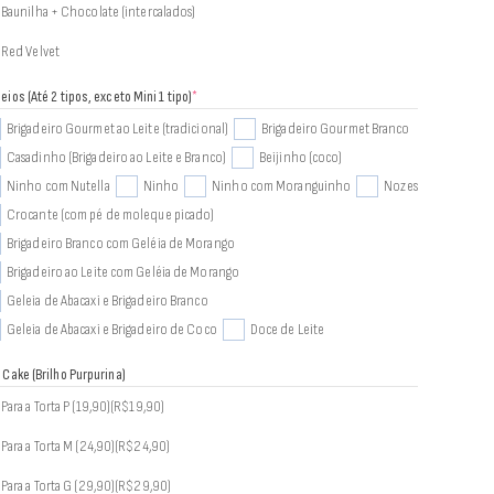
Baunilha + Chocolate (intercalados)
Red Velvet
ios (Até 2 tipos, exceto Mini 1 tipo)
*
Brigadeiro Gourmet ao Leite (tradicional)
Brigadeiro Gourmet Branco
Casadinho (Brigadeiro ao Leite e Branco)
Beijinho (coco)
Ninho com Nutella
Ninho
Ninho com Moranguinho
Nozes
Crocante (com pé de moleque picado)
Brigadeiro Branco com Geléia de Morango
Brigadeiro ao Leite com Geléia de Morango
Geleia de Abacaxi e Brigadeiro Branco
Geleia de Abacaxi e Brigadeiro de Coco
Doce de Leite
 Cake (Brilho Purpurina)
Para a Torta P (19,90)
(R$19,90)
Para a Torta M (24,90)
(R$24,90)
Para a Torta G (29,90)
(R$29,90)