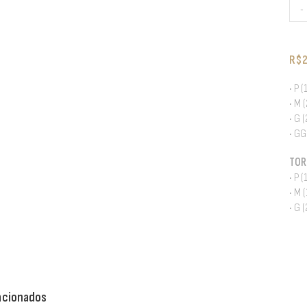
-
R$
• P 
• M 
• G 
• GG
TOR
• P 
• M 
• G 
acionados