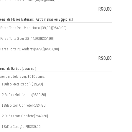
R$
0,00
ional de Flores Naturais ( Astromélias ou Egípicias)
Para a Torta P ou M adicional (39,90)
(R$49,90)
Para a Torta G ou GG (44,90)
(R$54,90)
Para a Torta P 2 Andares (54,90)
(R$64,90)
R$
0,00
ional de Balões (opcional)
cione modelo e veja FOTO acima:
1 Balão Metalizado
(R$19,90)
2 Balões Metalizados
(R$39,80)
1 Balão com Confete
(R$24,90)
2 Balões com Confete
(R$49,80)
1 Balão Coração P
(R$39,90)