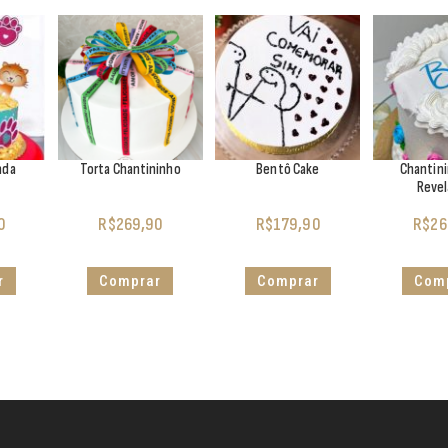
ada
Torta Chantininho
Bentô Cake
Chantin
Reve
0
R$
269,90
R$
179,90
R$
26
r
Comprar
Comprar
Com