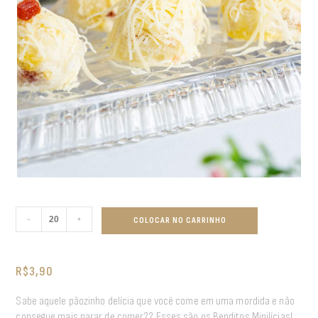
-
+
COLOCAR NO CARRINHO
R$
3,90
Sabe aquele pãozinho delícia que você come em uma mordida e não
consegue mais parar de comer?? Esses são os Benditos Minilícias!