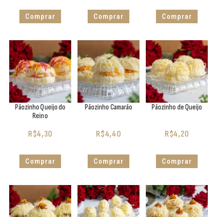
Comprar
Comprar
Comprar
Pãozinho Queijo do
Pãozinho Camarão
Pãozinho de Queijo
Reino
R$
4,30
R$
4,40
R$
4,20
Comprar
Comprar
Comprar