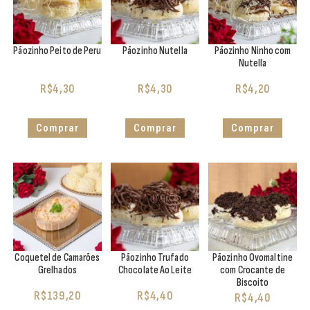
Pãozinho Peito de Peru
Pãozinho Nutella
Pãozinho Ninho com
Nutella
R$
4,30
R$
4,30
R$
4,20
Comprar
Comprar
Comprar
Coquetel de Camarões
Pãozinho Trufado
Pãozinho Ovomaltine
Grelhados
Chocolate Ao Leite
com Crocante de
Biscoito
R$
139,20
R$
4,40
R$
4,40