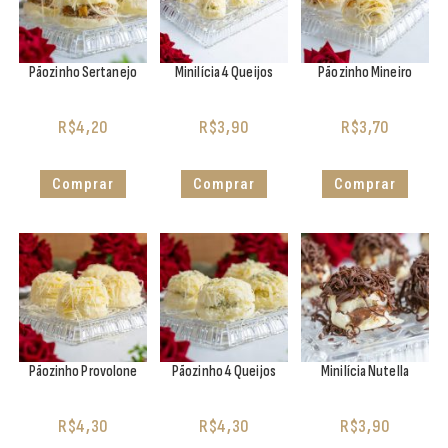
Pãozinho Sertanejo
Minilícia 4 Queijos
Pãozinho Mineiro
R$
4,20
R$
3,90
R$
3,70
Comprar
Comprar
Comprar
Pãozinho Provolone
Pãozinho 4 Queijos
Minilícia Nutella
R$
4,30
R$
4,30
R$
3,90