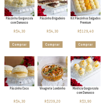
Pãozinho Gorgonzola
Pãozinho Brigadeiro
Kit Pãezinhos Salgados
com Damasco
Premium
R$
4,30
R$
4,30
R$
129,40
Comprar
Comprar
Comprar
Pãozinho Coco
Vinagrete Lombinho
Minilícia Gorgonzola
com Damasco
R$
4,30
R$
239,20
R$
3,90