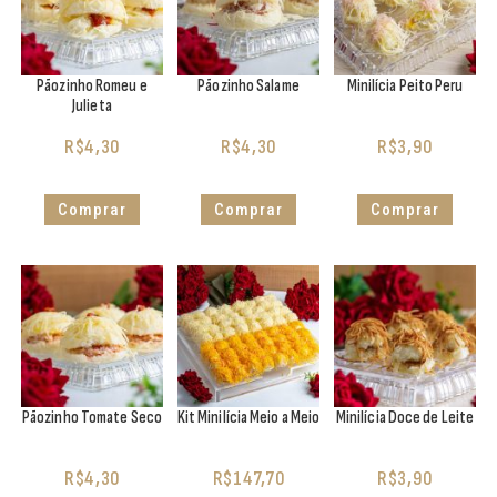
Pãozinho Romeu e
Pãozinho Salame
Minilícia Peito Peru
Julieta
R$
4,30
R$
4,30
R$
3,90
Comprar
Comprar
Comprar
Pãozinho Tomate Seco
Kit Minilícia Meio a Meio
Minilícia Doce de Leite
R$
4,30
R$
147,70
R$
3,90