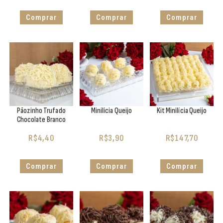
Comprar
Comprar
Comprar
Pãozinho Trufado
Minilícia Queijo
Kit Minilícia Queijo
Chocolate Branco
R$
4,40
R$
3,90
R$
147,70
Comprar
Comprar
Comprar