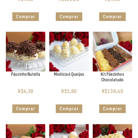
Comprar
Comprar
Comprar
Pãozinho Nutella
Minilícia 4 Queijos
Kit Pãezinhos
Chocolatudo
R$
4,30
R$
3,90
R$
139,40
Comprar
Comprar
Comprar