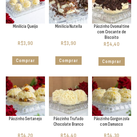
Minilícia Queijo
Minilícia Nutella
Pãozinho Ovomaltine
com Crocante de
Biscoito
R$
3,90
R$
3,90
R$
4,40
Comprar
Comprar
Comprar
Pãozinho Sertanejo
Pãozinho Trufado
Pãozinho Gorgonzola
Chocolate Branco
com Damasco
R$
4,20
R$
4,40
R$
4,30