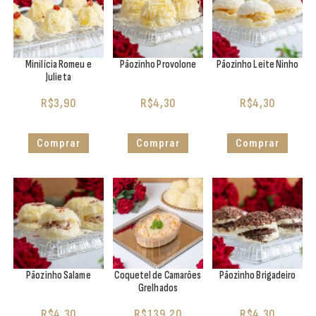
Minilícia Romeu e
Pãozinho Provolone
Pãozinho Leite Ninho
Julieta
R$
3,90
R$
4,30
R$
4,30
Comprar
Comprar
Comprar
Pãozinho Salame
Coquetel de Camarões
Pãozinho Brigadeiro
Grelhados
R$
4,30
R$
139,20
R$
4,30