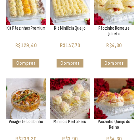
Kit Pãezinhos Premium
Kit Minilícia Queijo
Pãozinho Romeu e
Julieta
R$
129,40
R$
147,70
R$
4,30
Comprar
Comprar
Comprar
Vinagrete Lombinho
Minilícia Peito Peru
Pãozinho Queijo do
Reino
R$
239,20
R$
3,90
R$
4,30