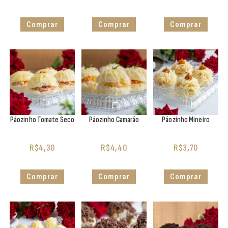
Comprar
Comprar
Comprar
Pãozinho Tomate Seco
Pãozinho Camarão
Pãozinho Mineiro
R$
4,30
R$
4,40
R$
3,70
Comprar
Comprar
Comprar