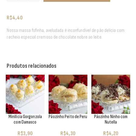
R$
4,40
Nossa massa fofinha, aveludada é inconfundível de pão delícia com
recheio especial cremoso de chocolate nobre ao leite.
Produtos relacionados
Minilícia Gorgonzola
Pãozinho Peito de Peru
Pãozinho Ninho com
com Damasco
Nutella
R$
3,90
R$
4,30
R$
4,20