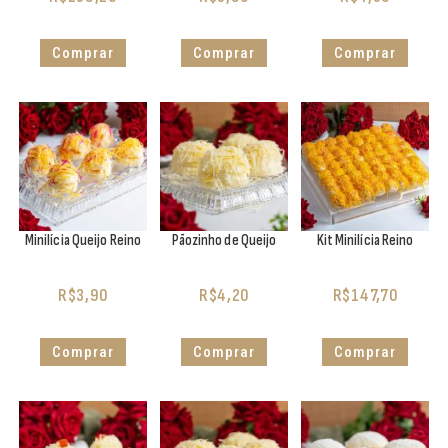
Comprar
Comprar
Comprar
Minilícia Queijo Reino
Pãozinho de Queijo
Kit Minilícia Reino
R$
3,90
R$
4,20
R$
147,70
Comprar
Comprar
Comprar