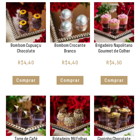
Bombom Cupuaçu
Bombom Crocante
Brigadeiro Napolitano
Chocolate
Branco
Gourmet de Colher
R$
4,40
R$
4,40
R$
4,50
Comprar
Comprar
Comprar
Torre de Café
Brigadeiro Mil Folhas
Copinho Chocolate