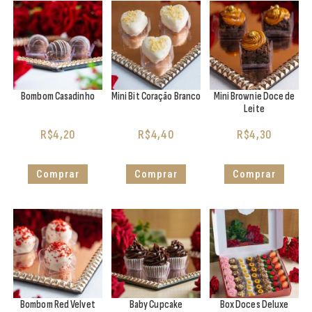
Bombom Casadinho
Mini Bit Coração Branco
Mini Brownie Doce de
Leite
R$
4,20
R$
4,40
R$
4,30
Comprar
Comprar
Comprar
Bombom Red Velvet
Baby Cupcake
Box Doces Deluxe