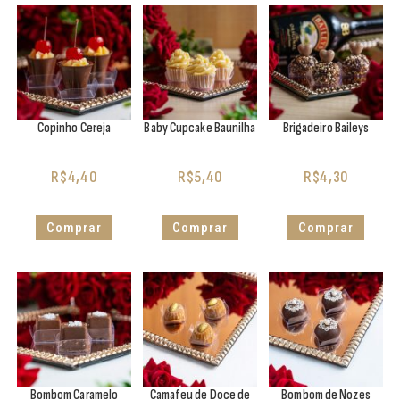
Copinho Cereja
Baby Cupcake Baunilha
Brigadeiro Baileys
R$
4,40
R$
5,40
R$
4,30
Comprar
Comprar
Comprar
Bombom Caramelo
Camafeu de Doce de
Bombom de Nozes