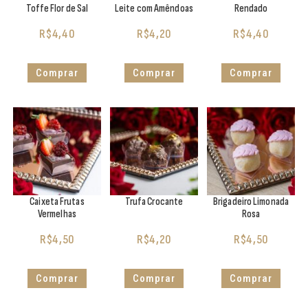
Toffe Flor de Sal
Leite com Amêndoas
Rendado
R$
4,40
R$
4,20
R$
4,40
Comprar
Comprar
Comprar
Caixeta Frutas
Trufa Crocante
Brigadeiro Limonada
Vermelhas
Rosa
R$
4,50
R$
4,20
R$
4,50
Comprar
Comprar
Comprar