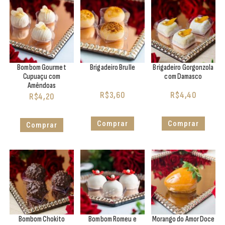
Bombom Gourmet
Brigadeiro Brulle
Brigadeiro Gorgonzola
Cupuaçu com
com Damasco
Amêndoas
R$
3,60
R$
4,40
R$
4,20
Comprar
Comprar
Comprar
Bombom Chokito
Bombom Romeu e
Morango do Amor Doce