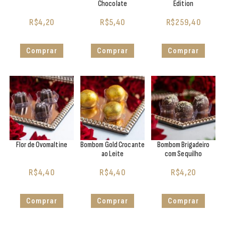
Chocolate
Edition
R$
4,20
R$
5,40
R$
259,40
Comprar
Comprar
Comprar
Flor de Ovomaltine
Bombom Gold Crocante
Bombom Brigadeiro
ao Leite
com Sequilho
R$
4,40
R$
4,40
R$
4,20
Comprar
Comprar
Comprar