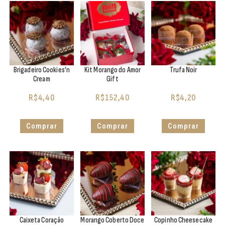
Brigadeiro Cookies’n
Kit Morango do Amor
Trufa Noir
Cream
Gift
R$
4,40
R$
152,40
R$
4,20
Comprar
Comprar
Comprar
Caixeta Coração
Morango Coberto Doce
Copinho Cheesecake