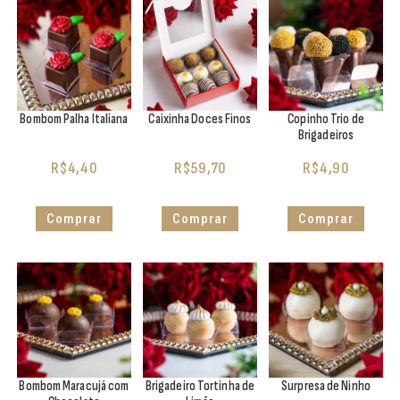
Bombom Palha Italiana
Caixinha Doces Finos
Copinho Trio de
Brigadeiros
R$
4,40
R$
59,70
R$
4,90
Comprar
Comprar
Comprar
Bombom Maracujá com
Brigadeiro Tortinha de
Surpresa de Ninho