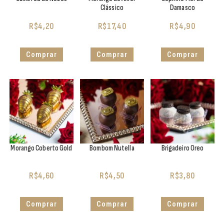
Clássico
Damasco
R$
4,20
R$
17,40
R$
4,90
Comprar
Comprar
Comprar
Morango Coberto Gold
Bombom Nutella
Brigadeiro Oreo
R$
4,60
R$
4,50
R$
3,80
Comprar
Comprar
Comprar