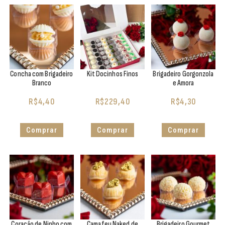
Concha com Brigadeiro
Kit Docinhos Finos
Brigadeiro Gorgonzola
Branco
e Amora
R$
4,40
R$
229,40
R$
4,30
Comprar
Comprar
Comprar
Coração de Ninho com
Camafeu Naked de
Brigadeiro Gourmet