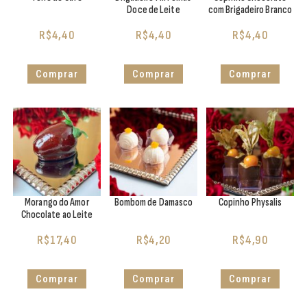
Doce de Leite
com Brigadeiro Branco
R$
4,40
R$
4,40
R$
4,40
Comprar
Comprar
Comprar
Morango do Amor
Bombom de Damasco
Copinho Physalis
Chocolate ao Leite
R$
17,40
R$
4,20
R$
4,90
Comprar
Comprar
Comprar