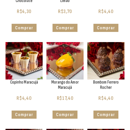
Chocolate
Limão
R$
4,30
R$
3,70
R$
4,40
Comprar
Comprar
Comprar
Copinho Maracujá
Morango do Amor
Bombom Ferrero
Maracujá
Rocher
R$
4,40
R$
17,40
R$
4,40
Comprar
Comprar
Comprar