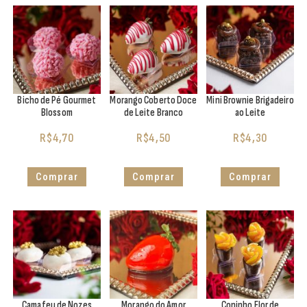
Bicho de Pé Gourmet
Morango Coberto Doce
Mini Brownie Brigadeiro
Blossom
de Leite Branco
ao Leite
R$
4,70
R$
4,50
R$
4,30
Comprar
Comprar
Comprar
Camafeu de Nozes
Morango do Amor
Copinho Flor de