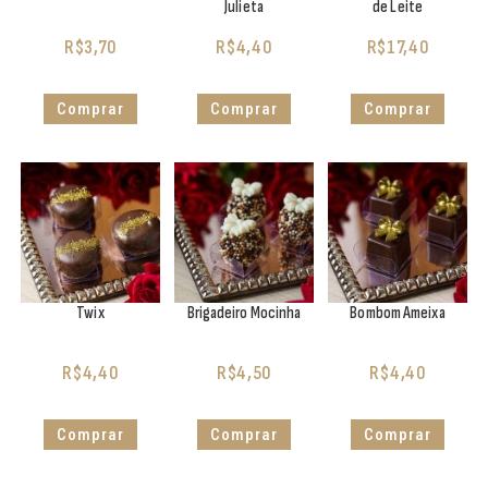
Julieta
de Leite
R$
3,70
R$
4,40
R$
17,40
Comprar
Comprar
Comprar
Twix
Brigadeiro Mocinha
Bombom Ameixa
R$
4,40
R$
4,50
R$
4,40
Comprar
Comprar
Comprar