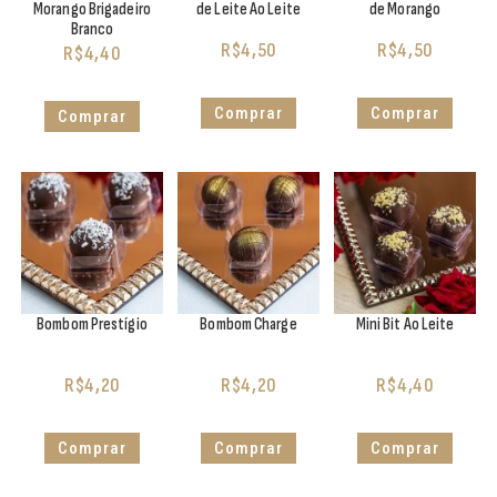
Morango Brigadeiro
de Leite Ao Leite
de Morango
Branco
R$
4,50
R$
4,50
R$
4,40
Comprar
Comprar
Comprar
Bombom Prestígio
Bombom Charge
Mini Bit Ao Leite
R$
4,20
R$
4,20
R$
4,40
Comprar
Comprar
Comprar