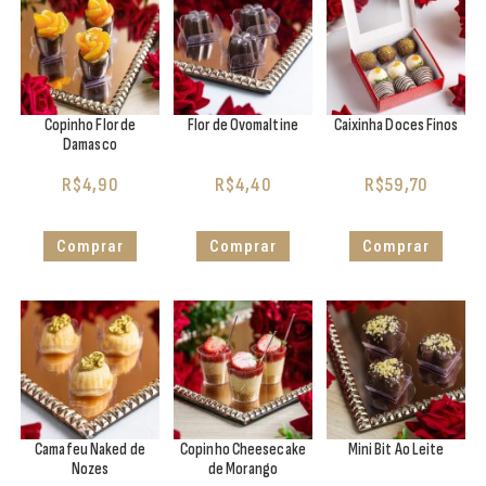
Copinho Flor de
Flor de Ovomaltine
Caixinha Doces Finos
Damasco
R$
4,90
R$
4,40
R$
59,70
Comprar
Comprar
Comprar
Camafeu Naked de
Copinho Cheesecake
Mini Bit Ao Leite
Nozes
de Morango