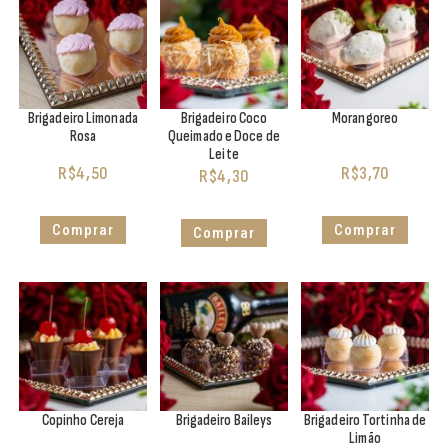
Brigadeiro Limonada
Brigadeiro Coco
Morangoreo
Rosa
Queimado e Doce de
Leite
R$
4,50
R$
3,70
R$
4,30
Comprar
Comprar
Comprar
Copinho Cereja
Brigadeiro Baileys
Brigadeiro Tortinha de
Limão