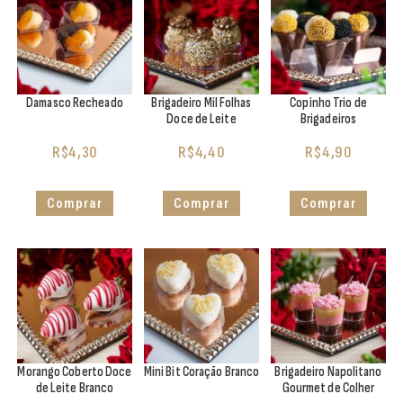
Damasco Recheado
Brigadeiro Mil Folhas
Copinho Trio de
Doce de Leite
Brigadeiros
R$
4,30
R$
4,40
R$
4,90
Comprar
Comprar
Comprar
Morango Coberto Doce
Mini Bit Coração Branco
Brigadeiro Napolitano
de Leite Branco
Gourmet de Colher