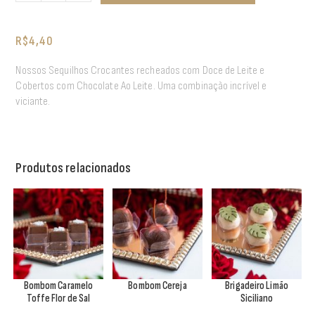
R$
4,40
Nossos Sequilhos Crocantes recheados com Doce de Leite e
Cobertos com Chocolate Ao Leite. Uma combinação incrível e
viciante.
Produtos relacionados
Bombom Caramelo
Bombom Cereja
Brigadeiro Limão
Toffe Flor de Sal
Siciliano