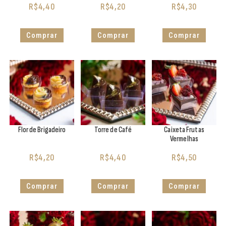
R$
4,40
R$
4,20
R$
4,30
Comprar
Comprar
Comprar
Flor de Brigadeiro
Torre de Café
Caixeta Frutas
Vermelhas
R$
4,20
R$
4,40
R$
4,50
Comprar
Comprar
Comprar