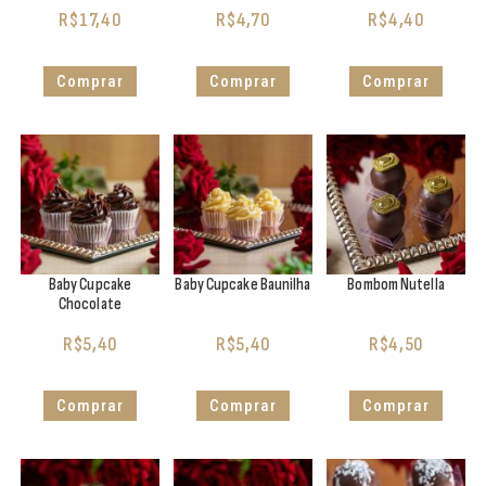
R$
17,40
R$
4,70
R$
4,40
Comprar
Comprar
Comprar
Baby Cupcake
Baby Cupcake Baunilha
Bombom Nutella
Chocolate
R$
5,40
R$
5,40
R$
4,50
Comprar
Comprar
Comprar