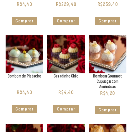
R$
4,40
R$
229,40
R$
259,40
Comprar
Comprar
Comprar
Bombom de Pistache
Casadinho Chic
Bombom Gourmet
Cupuaçu com
Amêndoas
R$
4,40
R$
4,40
R$
4,20
Comprar
Comprar
Comprar