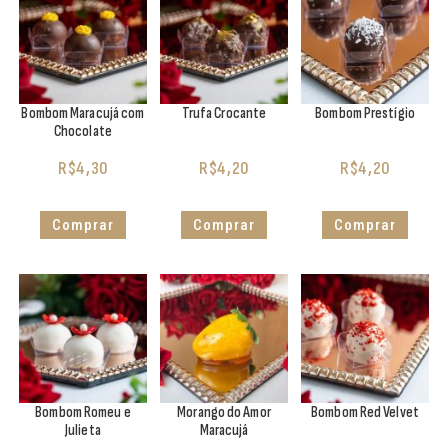
Bombom Maracujá com
Trufa Crocante
Bombom Prestígio
Chocolate
R$
4,30
R$
4,20
R$
4,20
Comprar
Comprar
Comprar
Bombom Romeu e
Morango do Amor
Bombom Red Velvet
Julieta
Maracujá