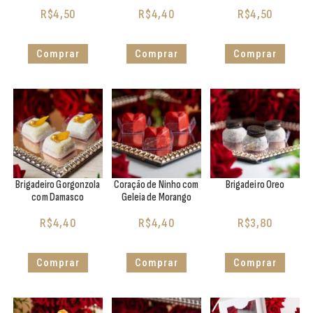
R$
4,50
R$
4,40
R$
4,50
Comprar
Comprar
Comprar
Brigadeiro Gorgonzola
Coração de Ninho com
Brigadeiro Oreo
com Damasco
Geleia de Morango
R$
4,40
R$
4,40
R$
3,80
Comprar
Comprar
Comprar