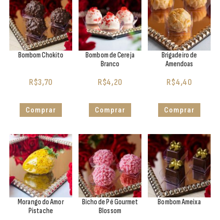
Bombom Chokito
Bombom de Cereja
Brigadeiro de
Branco
Amendoas
R$
3,70
R$
4,20
R$
4,40
Comprar
Comprar
Comprar
Morango do Amor
Bicho de Pé Gourmet
Bombom Ameixa
Pistache
Blossom