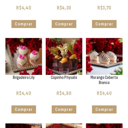
R$
4,40
R$
4,30
R$
3,70
Comprar
Comprar
Comprar
Brigadeiro Lily
Copinho Physalis
Morango Coberto
Branco
R$
4,40
R$
4,90
R$
4,40
Comprar
Comprar
Comprar