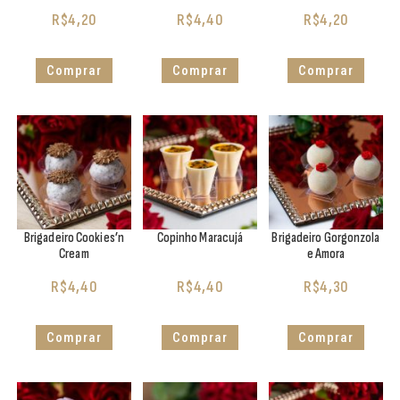
R$
4,20
R$
4,40
R$
4,20
Comprar
Comprar
Comprar
Brigadeiro Cookies’n
Copinho Maracujá
Brigadeiro Gorgonzola
Cream
e Amora
R$
4,40
R$
4,40
R$
4,30
Comprar
Comprar
Comprar