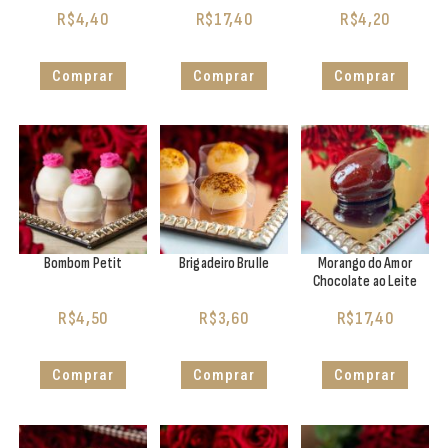
R$
4,40
R$
17,40
R$
4,20
Comprar
Comprar
Comprar
Bombom Petit
Brigadeiro Brulle
Morango do Amor
Chocolate ao Leite
R$
4,50
R$
3,60
R$
17,40
Comprar
Comprar
Comprar