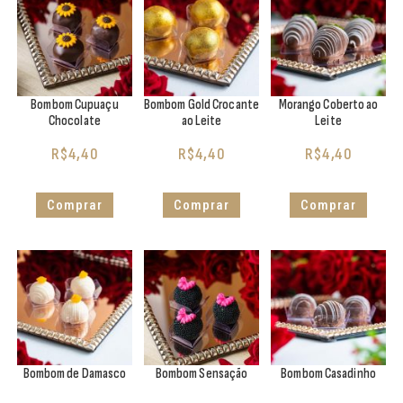
Bombom Cupuaçu
Bombom Gold Crocante
Morango Coberto ao
Chocolate
ao Leite
Leite
R$
4,40
R$
4,40
R$
4,40
Comprar
Comprar
Comprar
Bombom de Damasco
Bombom Sensação
Bombom Casadinho