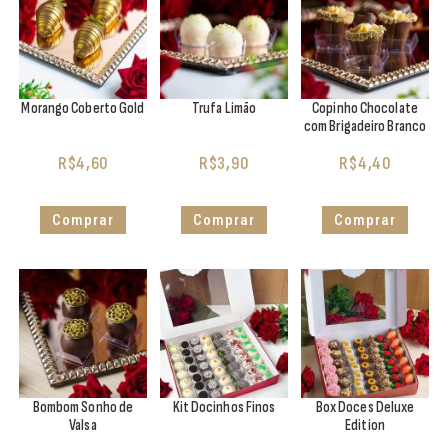
Morango Coberto Gold
Trufa Limão
Copinho Chocolate
com Brigadeiro Branco
R$
4,60
R$
3,90
R$
4,40
Comprar
Comprar
Comprar
Bombom Sonho de
Kit Docinhos Finos
Box Doces Deluxe
Valsa
Edition