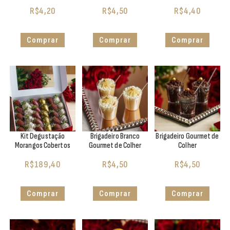
R$
4,20
R$
4,50
R$
4,40
Comprar
Comprar
Comprar
Kit Degustação
Brigadeiro Branco
Brigadeiro Gourmet de
Morangos Cobertos
Gourmet de Colher
Colher
R$
189,40
R$
4,50
R$
4,50
Comprar
Comprar
Comprar