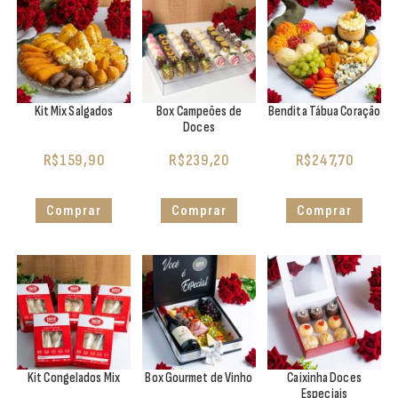
Kit Mix Salgados
Box Campeões de
Bendita Tábua Coração
Doces
R$
159,90
R$
239,20
R$
247,70
Comprar
Comprar
Comprar
Kit Congelados Mix
Box Gourmet de Vinho
Caixinha Doces
Especiais