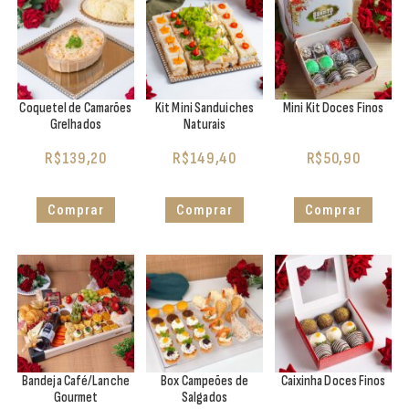
Coquetel de Camarões
Kit Mini Sanduiches
Mini Kit Doces Finos
Grelhados
Naturais
R$
139,20
R$
149,40
R$
50,90
Comprar
Comprar
Comprar
Bandeja Café/Lanche
Box Campeões de
Caixinha Doces Finos
Gourmet
Salgados