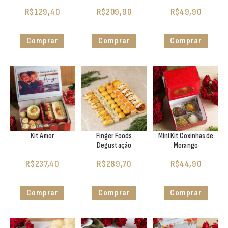
R$
129,40
R$
209,90
R$
49,90
Comprar
Comprar
Comprar
Kit Amor
Finger Foods
Mini Kit Coxinhas de
Degustação
Morango
R$
237,40
R$
289,70
R$
44,90
Comprar
Comprar
Comprar