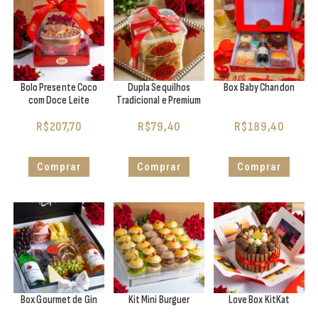
Bolo Presente Coco
Dupla Sequilhos
Box Baby Chandon
com Doce Leite
Tradicional e Premium
R$
207,70
R$
79,40
R$
189,40
Comprar
Comprar
Comprar
Box Gourmet de Gin
Kit Mini Burguer
Love Box KitKat