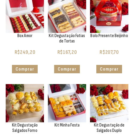
Box Amor
Kit Degustação Fatias
Bolo Presente Beijinho
de Tortas
R$
249,20
R$
167,20
R$
207,70
Comprar
Comprar
Comprar
Kit Degustação
Kit Minha Festa
Kit Degustação de
Salgados Forno
Salgados Duplo