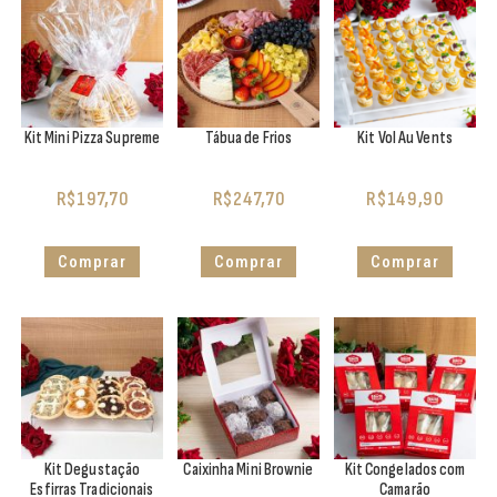
Kit Mini Pizza Supreme
Tábua de Frios
Kit Vol Au Vents
R$
197,70
R$
247,70
R$
149,90
Comprar
Comprar
Comprar
Kit Degustação
Caixinha Mini Brownie
Kit Congelados com
Esfirras Tradicionais
Camarão