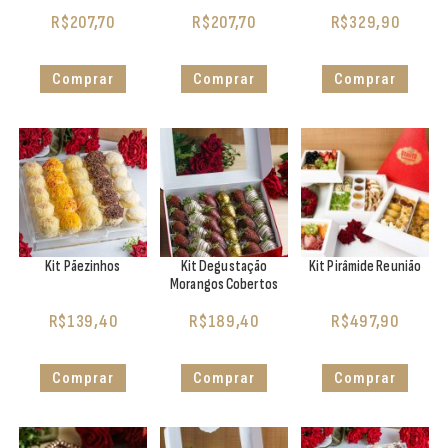
R$
207,70
R$
207,70
R$
329,90
Comprar
Comprar
Comprar
Kit Pãezinhos
Kit Degustação
Kit Pirâmide Reunião
Morangos Cobertos
R$
139,40
R$
189,40
R$
497,90
Comprar
Comprar
Comprar