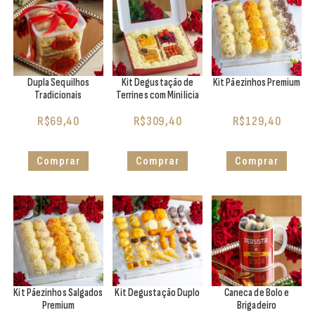
Dupla Sequilhos
Kit Degustação de
Kit Pãezinhos Premium
Tradicionais
Terrines com Minilicia
R$
69,40
R$
309,40
R$
129,40
Comprar
Comprar
Comprar
Kit Pãezinhos Salgados
Kit Degustação Duplo
Caneca de Bolo e
Premium
Brigadeiro