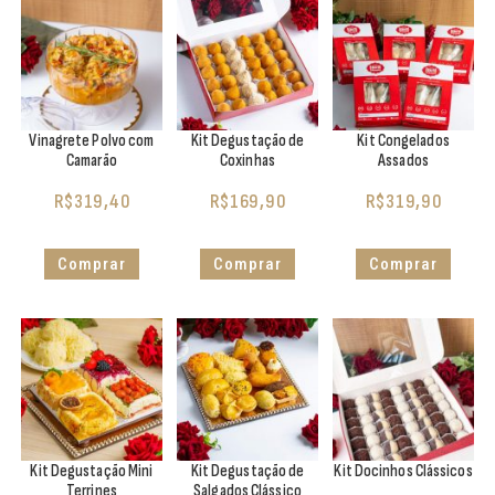
Vinagrete Polvo com
Kit Degustação de
Kit Congelados
Camarão
Coxinhas
Assados
R$
319,40
R$
169,90
R$
319,90
Comprar
Comprar
Comprar
Kit Degustação Mini
Kit Degustação de
Kit Docinhos Clássicos
Terrines
Salgados Clássico