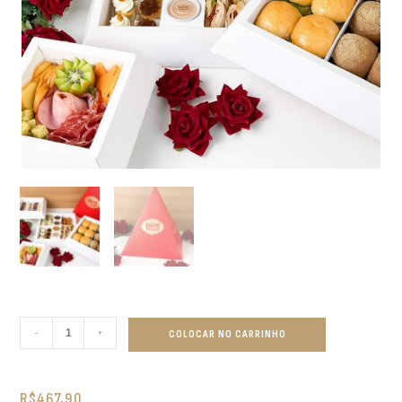
-
+
COLOCAR NO CARRINHO
R$
467,90