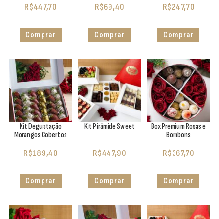
R$
447,70
R$
69,40
R$
247,70
Comprar
Comprar
Comprar
Kit Degustação
Kit Pirâmide Sweet
Box Premium Rosas e
Morangos Cobertos
Bombons
R$
189,40
R$
447,90
R$
367,70
Comprar
Comprar
Comprar