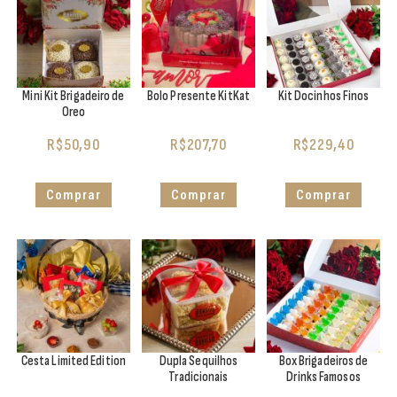
Mini Kit Brigadeiro de
Bolo Presente KitKat
Kit Docinhos Finos
Oreo
R$
50,90
R$
207,70
R$
229,40
Comprar
Comprar
Comprar
Cesta Limited Edition
Dupla Sequilhos
Box Brigadeiros de
Tradicionais
Drinks Famosos