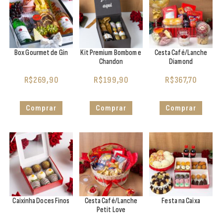
Box Gourmet de Gin
Kit Premium Bombom e
Cesta Café/Lanche
Chandon
Diamond
R$
269,90
R$
199,90
R$
367,70
Comprar
Comprar
Comprar
Caixinha Doces Finos
Cesta Café/Lanche
Festa na Caixa
Petit Love