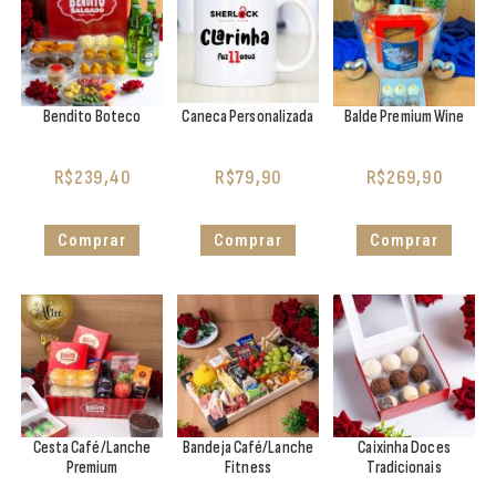
Bendito Boteco
Caneca Personalizada
Balde Premium Wine
R$
239,40
R$
79,90
R$
269,90
Comprar
Comprar
Comprar
Cesta Café/Lanche
Bandeja Café/Lanche
Caixinha Doces
Premium
Fitness
Tradicionais