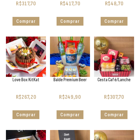
R$
317,70
R$
417,70
R$
48,70
Comprar
Comprar
Comprar
Love Box KitKat
Balde Premium Beer
Cesta Café/Lanche
R$
267,20
R$
249,90
R$
307,70
Comprar
Comprar
Comprar