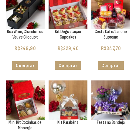
Box Wine, Chandon ou
Kit Degustação
Cesta Café/Lanche
Veuve Clicquot
Cupcakes
Supreme
R$
249,90
R$
229,40
R$
347,70
Comprar
Comprar
Comprar
Mini Kit Coxinhas de
Kit Parabéns
Festa na Bandeja
Morango