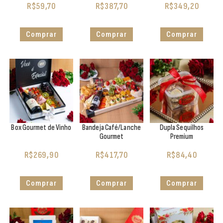
R$
59,70
R$
387,70
R$
349,20
Comprar
Comprar
Comprar
Box Gourmet de Vinho
Bandeja Café/Lanche
Dupla Sequilhos
Gourmet
Premium
R$
269,90
R$
417,70
R$
84,40
Comprar
Comprar
Comprar