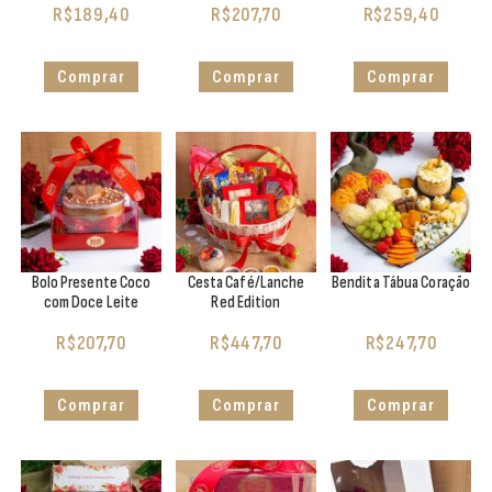
R$
189,40
R$
207,70
R$
259,40
Comprar
Comprar
Comprar
Bolo Presente Coco
Cesta Café/Lanche
Bendita Tábua Coração
com Doce Leite
Red Edition
R$
207,70
R$
447,70
R$
247,70
Comprar
Comprar
Comprar