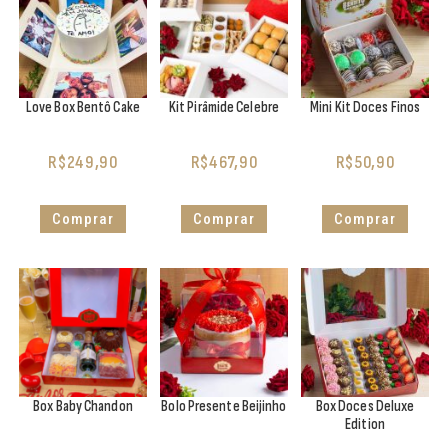
Love Box Bentô Cake
Kit Pirâmide Celebre
Mini Kit Doces Finos
R$
249,90
R$
467,90
R$
50,90
Comprar
Comprar
Comprar
Box Baby Chandon
Bolo Presente Beijinho
Box Doces Deluxe
Edition