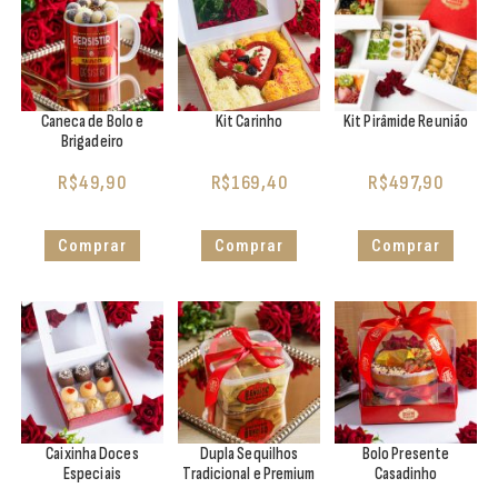
Caneca de Bolo e
Kit Carinho
Kit Pirâmide Reunião
Brigadeiro
R$
49,90
R$
169,40
R$
497,90
Comprar
Comprar
Comprar
Caixinha Doces
Dupla Sequilhos
Bolo Presente
Especiais
Tradicional e Premium
Casadinho