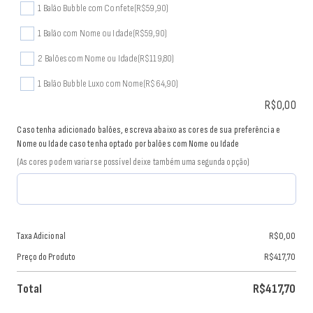
1 Balão Bubble com Confete
(R$59,90)
1 Balão com Nome ou Idade
(R$59,90)
2 Balões com Nome ou Idade
(R$119,80)
1 Balão Bubble Luxo com Nome
(R$64,90)
R$
0,00
Caso tenha adicionado balões, escreva abaixo as cores de sua preferência e
Nome ou Idade caso tenha optado por balões com Nome ou Idade
(As cores podem variar se possível deixe também uma segunda opção)
Taxa Adicional
R$
0,00
Preço do Produto
R$
417,70
Total
R$
417,70