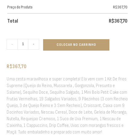
Preço do Produto
R$
367,70
Total
R$
367,70
-
+
COLOCAR NO CARRINHO
R$
367,70
Uma cesta maravilhosa e super completa! Ela vem com 1 Kit De Frios
Supreme (Queijo do Reino, Mussarela , Gorgonzola, Presunto e
Salame), Sequilho Doce, Sequilho Salgado, 1 Mini Bolo Petit Cake com
Frutas Vermelhas, 19 Salgados Variados, 9 Pãezinhos (3 com Recheio
Queijo, 3 de Queijo Reino e 3 Sem Recheio), Croissant, Caixa com 9
Docinhos Variados, Nescau Cereal, Doce de Leite, Geleia de Morango,
Nutella, Requeijao Cremoso, 1 Suco de Uva Premium, 1 Nescau de
Caixinha, 1 Cappuccino, Drip Coffee, Uvas com morangos frescos e
Maçã. Tudo embaladinho e preparado com muito amor!