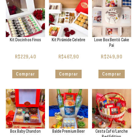
Kit Docinhos Finos
Kit Pirâmide Celebre
Love Box Bentô Cake
Pai
R$
229,40
R$
467,90
R$
249,90
Comprar
Comprar
Comprar
Box Baby Chandon
Balde Premium Beer
Cesta Café/Lanche
Red Edition