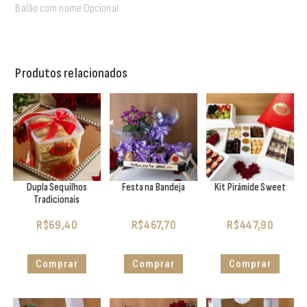
Balão com nome Opcional
Produtos relacionados
Dupla Sequilhos
Festa na Bandeja
Kit Pirâmide Sweet
Tradicionais
R$
69,40
R$
467,70
R$
447,90
Comprar
Comprar
Comprar