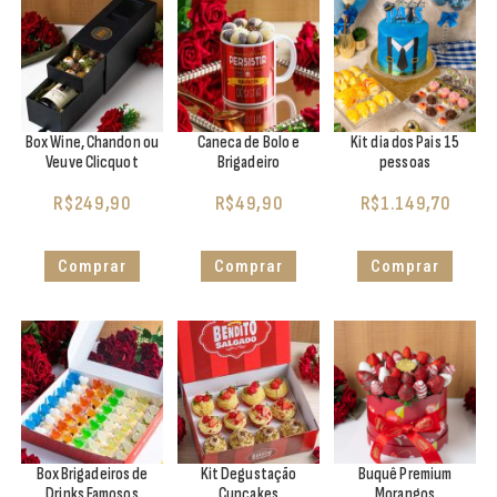
Box Wine, Chandon ou
Caneca de Bolo e
Kit dia dos Pais 15
Veuve Clicquot
Brigadeiro
pessoas
R$
249,90
R$
49,90
R$
1.149,70
Comprar
Comprar
Comprar
Box Brigadeiros de
Kit Degustação
Buquê Premium
Drinks Famosos
Cupcakes
Morangos