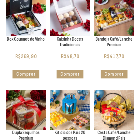
Box Gourmet de Vinho
Caixinha Doces
Bandeja Café/Lanche
Tradicionais
Premium
R$
269,90
R$
48,70
R$
417,70
Comprar
Comprar
Comprar
Dupla Sequilhos
Kit dia dos Pais 20
Cesta Café/Lanche
Premium
pessoas
Diamond Pais