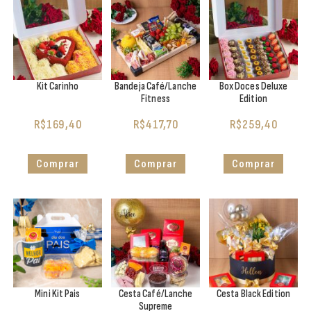
Kit Carinho
Bandeja Café/Lanche
Box Doces Deluxe
Fitness
Edition
R$
169,40
R$
417,70
R$
259,40
Comprar
Comprar
Comprar
Mini Kit Pais
Cesta Café/Lanche
Cesta Black Edition
Supreme