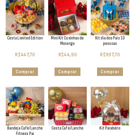
Cesta Limited Edition
Mini Kit Coxinhas de
Kit dia dos Pais 10
Morango
pessoas
R$
447,70
R$
44,90
R$
997,70
Comprar
Comprar
Comprar
Bandeja Café/Lanche
Cesta Café/Lanche
Kit Parabéns
Fitness Pai