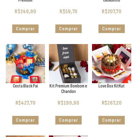
Premium
Casadinho
R$
249,90
R$
59,70
R$
207,70
Comprar
Comprar
Comprar
Cesta Black Pai
Kit Premium Bombom e
Love Box KitKat
Chandon
R$
427,70
R$
199,90
R$
267,20
Comprar
Comprar
Comprar