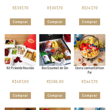
R$
397,70
R$
307,70
R$
247,70
Comprar
Comprar
Comprar
Kit Pirâmide Reunião
Box Gourmet de Gin
Cesta Limited Edition
Pai
R$
497,90
R$
269,90
R$
447,70
Comprar
Comprar
Comprar