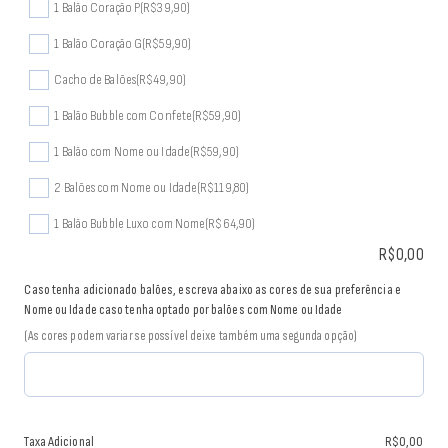
1 Balão Coração P
(R$39,90)
1 Balão Coração G
(R$59,90)
Cacho de Balões
(R$49,90)
1 Balão Bubble com Confete
(R$59,90)
1 Balão com Nome ou Idade
(R$59,90)
2 Balões com Nome ou Idade
(R$119,80)
1 Balão Bubble Luxo com Nome
(R$64,90)
R$
0,00
Caso tenha adicionado balões, escreva abaixo as cores de sua preferência e
Nome ou Idade caso tenha optado por balões com Nome ou Idade
(As cores podem variar se possível deixe também uma segunda opção)
Taxa Adicional
R$
0,00