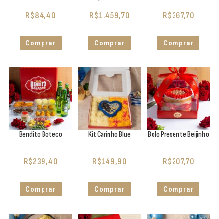
R$
84,40
R$
1.459,70
R$
367,70
Comprar
Comprar
Comprar
Bendito Boteco
Kit Carinho Blue
Bolo Presente Beijinho
R$
239,40
R$
149,90
R$
207,70
Comprar
Comprar
Comprar