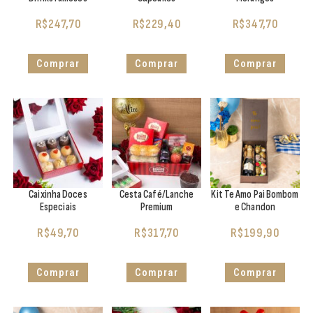
R$
247,70
R$
229,40
R$
347,70
Comprar
Comprar
Comprar
Caixinha Doces
Cesta Café/Lanche
Kit Te Amo Pai Bombom
Especiais
Premium
e Chandon
R$
49,70
R$
317,70
R$
199,90
Comprar
Comprar
Comprar