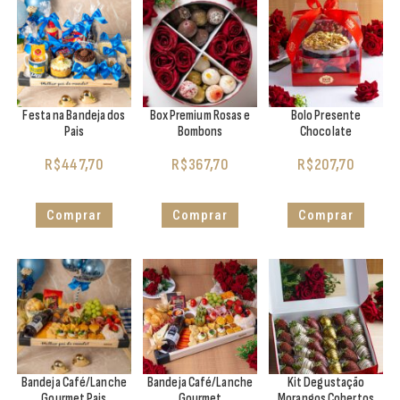
Festa na Bandeja dos
Box Premium Rosas e
Bolo Presente
Pais
Bombons
Chocolate
R$
447,70
R$
367,70
R$
207,70
Comprar
Comprar
Comprar
Bandeja Café/Lanche
Bandeja Café/Lanche
Kit Degustação
Gourmet Pais
Gourmet
Morangos Cobertos