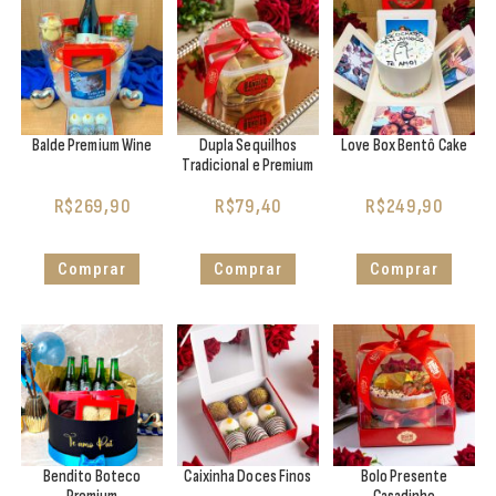
Balde Premium Wine
Dupla Sequilhos
Love Box Bentô Cake
Tradicional e Premium
R$
269,90
R$
79,40
R$
249,90
Comprar
Comprar
Comprar
Bendito Boteco
Caixinha Doces Finos
Bolo Presente