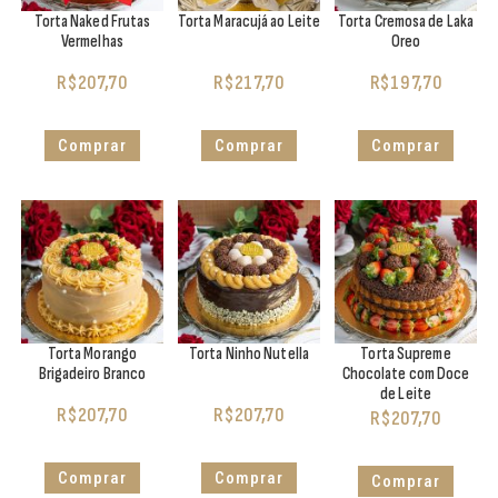
Torta Naked Frutas
Torta Maracujá ao Leite
Torta Cremosa de Laka
Vermelhas
Oreo
R$
207,70
R$
217,70
R$
197,70
Comprar
Comprar
Comprar
Torta Morango
Torta Ninho Nutella
Torta Supreme
Brigadeiro Branco
Chocolate com Doce
de Leite
R$
207,70
R$
207,70
R$
207,70
Comprar
Comprar
Comprar