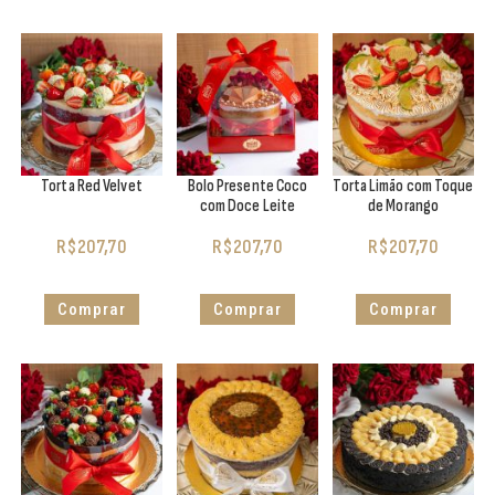
Torta Red Velvet
Bolo Presente Coco
Torta Limão com Toque
com Doce Leite
de Morango
R$
207,70
R$
207,70
R$
207,70
Comprar
Comprar
Comprar