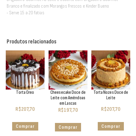
Branco e finalizado com Morangos Frescos e Kinder Bueno
• Serve 15 a 20 fatias
Produtos relacionados
Torta Oreo
Cheesecake Doce de
Torta Nozes Doce de
Leite com Amêndoas
Leite
em Lascas
R$
207,70
R$
207,70
R$
197,70
Comprar
Comprar
Comprar