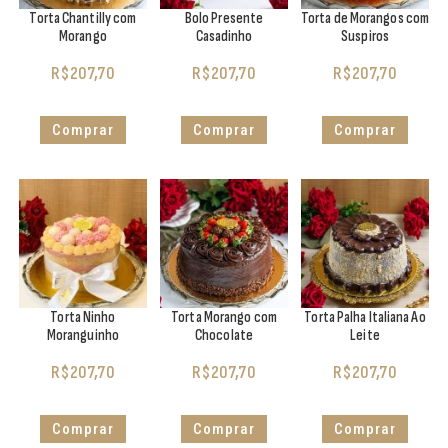
Torta Chantilly com
Bolo Presente
Torta de Morangos com
Morango
Casadinho
Suspiros
R$
207,70
R$
207,70
R$
207,70
Comprar
Comprar
Comprar
Torta Ninho
Torta Morango com
Torta Palha Italiana Ao
Moranguinho
Chocolate
Leite
R$
207,70
R$
207,70
R$
207,70
Comprar
Comprar
Comprar