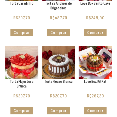
Torta Casadinho
Torta 2 Andares de
Love Box Bentô Cake
Brigadeiros
R$
207,70
R$
487,70
R$
249,90
Comprar
Comprar
Comprar
Torta Majestosa
Torta Flocos Branca
Love Box KitKat
Branca
R$
207,70
R$
207,70
R$
267,20
Comprar
Comprar
Comprar