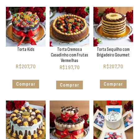
Torta Kids
Torta Cremosa
Torta Sequilho com
Casadinho com Frutas
Brigadeiro Gourmet
Vermelhas
R$
207,70
R$
207,70
R$
197,70
Comprar
Comprar
Comprar