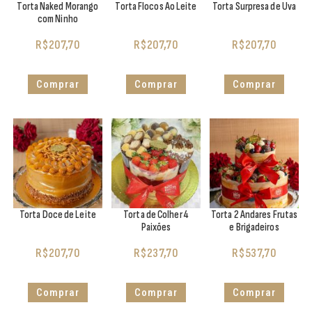
Torta Naked Morango
Torta Flocos Ao Leite
Torta Surpresa de Uva
com Ninho
R$
207,70
R$
207,70
R$
207,70
Comprar
Comprar
Comprar
Torta Doce de Leite
Torta de Colher 4
Torta 2 Andares Frutas
Paixões
e Brigadeiros
R$
207,70
R$
237,70
R$
537,70
Comprar
Comprar
Comprar