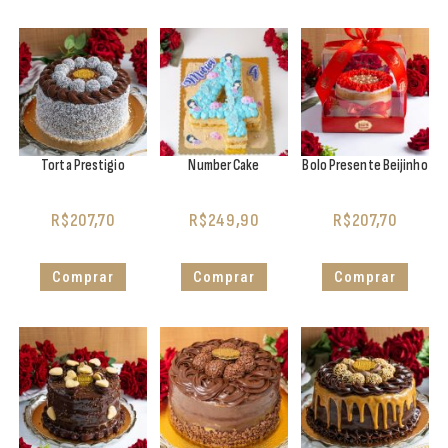
Torta Prestigio
Number Cake
Bolo Presente Beijinho
R$
207,70
R$
249,90
R$
207,70
Comprar
Comprar
Comprar