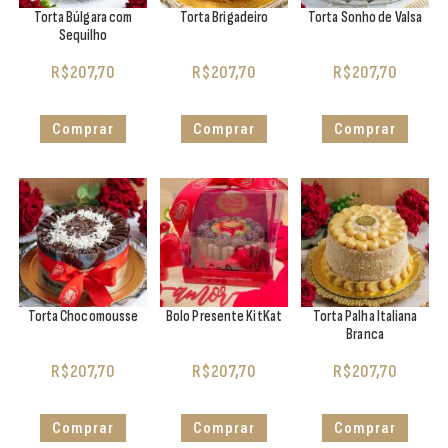
Torta Búlgara com
Torta Brigadeiro
Torta Sonho de Valsa
Sequilho
R$
207,70
R$
207,70
R$
207,70
Comprar
Comprar
Comprar
Torta Chocomousse
Bolo Presente KitKat
Torta Palha Italiana
Branca
R$
207,70
R$
207,70
R$
207,70
Comprar
Comprar
Comprar