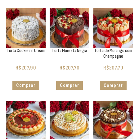
Torta Cookies´n Cream
Torta Floresta Negra
Torta de Morango com
Champagne
R$
207,90
R$
207,70
R$
207,70
Comprar
Comprar
Comprar