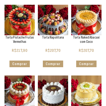
Torta Pistache Frutas
Torta Napolitana
Torta Naked Abacaxi
Vermelhas
com Coco
R$
217,90
R$
207,70
R$
207,70
Comprar
Comprar
Comprar