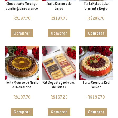
Cheesecake Morango
Torta Cremosa de
Torta Naked Laka
com Brigadeiro Branco
Limão
Diamante Negro
R$
197,70
R$
197,70
R$
207,70
Comprar
Comprar
Comprar
Torta Mousse de Ninho
Kit Degustação Fatias
Torta Cremosa Red
e Ovomaltine
de Tortas
Velvet
R$
197,70
R$
167,20
R$
197,70
Comprar
Comprar
Comprar