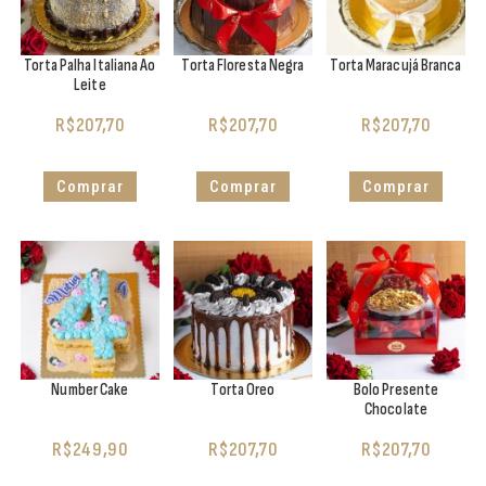
Torta Palha Italiana Ao
Torta Floresta Negra
Torta Maracujá Branca
Leite
R$
207,70
R$
207,70
R$
207,70
Comprar
Comprar
Comprar
Number Cake
Torta Oreo
Bolo Presente
Chocolate
R$
249,90
R$
207,70
R$
207,70