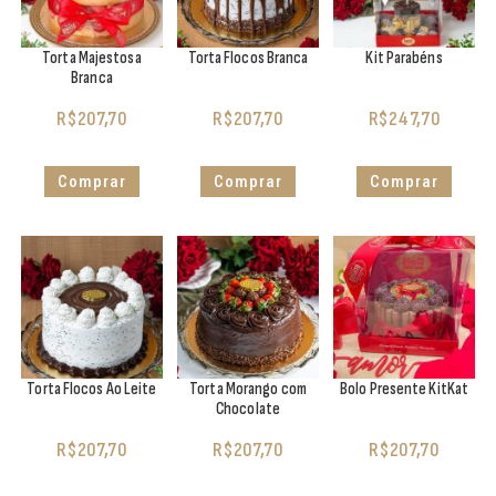
Torta Majestosa
Torta Flocos Branca
Kit Parabéns
Branca
R$
207,70
R$
207,70
R$
247,70
Comprar
Comprar
Comprar
Torta Flocos Ao Leite
Torta Morango com
Bolo Presente KitKat
Chocolate
R$
207,70
R$
207,70
R$
207,70