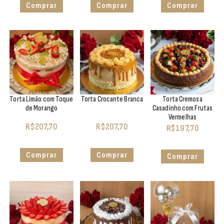
Comprar
Comprar
Comprar
Torta Limão com Toque
Torta Crocante Branca
Torta Cremosa
de Morango
Casadinho com Frutas
Vermelhas
R$
207,70
R$
207,70
R$
197,70
Comprar
Comprar
Comprar