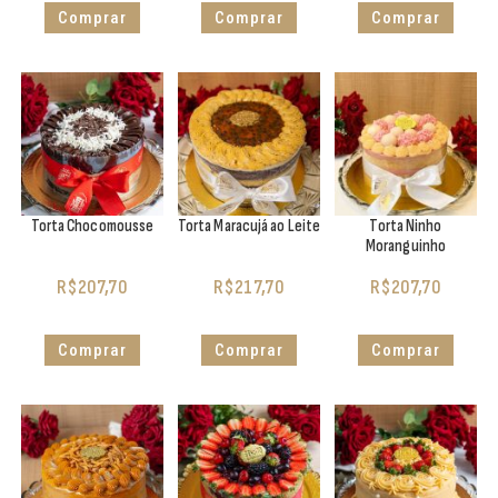
Comprar
Comprar
Comprar
Torta Chocomousse
Torta Maracujá ao Leite
Torta Ninho
Moranguinho
R$
207,70
R$
217,70
R$
207,70
Comprar
Comprar
Comprar