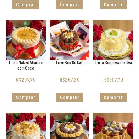
Comprar
Comprar
Comprar
Torta Naked Abacaxi
Love Box KitKat
Torta Surpresa de Uva
com Coco
R$
207,70
R$
267,20
R$
207,70
Comprar
Comprar
Comprar