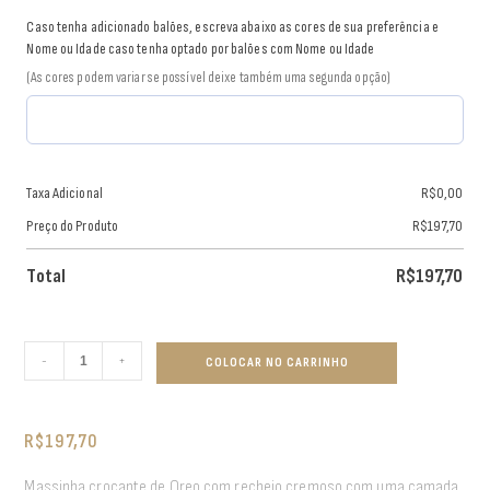
Caso tenha adicionado balões, escreva abaixo as cores de sua preferência e
Nome ou Idade caso tenha optado por balões com Nome ou Idade
(As cores podem variar se possível deixe também uma segunda opção)
Taxa Adicional
R$
0,00
Preço do Produto
R$
197,70
Total
R$
197,70
-
+
COLOCAR NO CARRINHO
R$
197,70
Massinha crocante de Oreo com recheio cremoso com uma camada