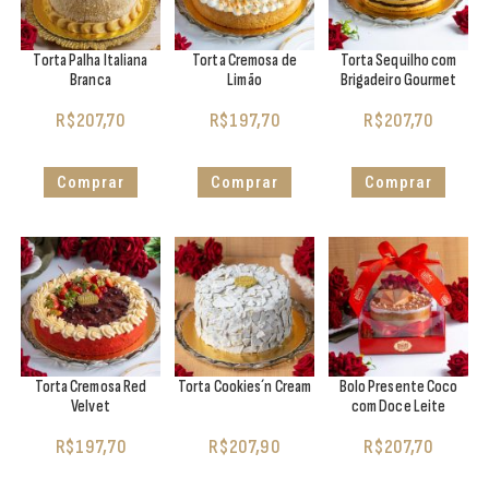
Torta Palha Italiana
Torta Cremosa de
Torta Sequilho com
Branca
Limão
Brigadeiro Gourmet
R$
207,70
R$
197,70
R$
207,70
Comprar
Comprar
Comprar
Torta Cremosa Red
Torta Cookies´n Cream
Bolo Presente Coco
Velvet
com Doce Leite
R$
197,70
R$
207,90
R$
207,70