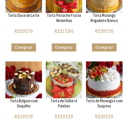
Torta Doce de Leite
Torta Pistache Frutas
Torta Morango
Vermelhas
Brigadeiro Branco
R$
207,70
R$
217,90
R$
207,70
Comprar
Comprar
Comprar
Torta Búlgara com
Torta de Colher 4
Torta de Morangos com
Sequilho
Paixões
Suspiros
R$
207,70
R$
237,70
R$
207,70