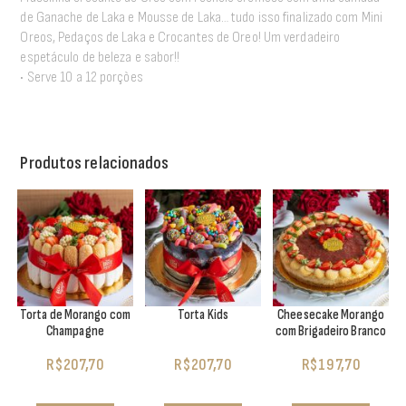
de Ganache de Laka e Mousse de Laka… tudo isso finalizado com Mini
Oreos, Pedaços de Laka e Crocantes de Oreo! Um verdadeiro
espetáculo de beleza e sabor!!
• Serve 10 a 12 porções
Produtos relacionados
Torta de Morango com
Torta Kids
Cheesecake Morango
Champagne
com Brigadeiro Branco
R$
207,70
R$
207,70
R$
197,70