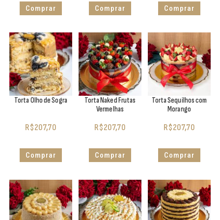
Comprar
Comprar
Comprar
Torta Olho de Sogra
Torta Naked Frutas
Torta Sequilhos com
Vermelhas
Morango
R$
207,70
R$
207,70
R$
207,70
Comprar
Comprar
Comprar