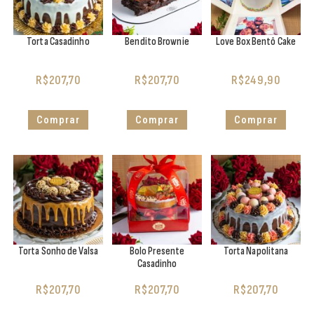
Torta Casadinho
Bendito Brownie
Love Box Bentô Cake
R$
207,70
R$
207,70
R$
249,90
Comprar
Comprar
Comprar
Torta Sonho de Valsa
Bolo Presente
Torta Napolitana
Casadinho
R$
207,70
R$
207,70
R$
207,70