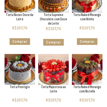
Torta Nozes Doce de
Torta Supreme
Torta Naked Morango
Leite
Chocolate com Doce
com Ninho
de Leite
R$
207,70
R$
207,70
R$
207,70
Comprar
Comprar
Comprar
Torta Prestigio
Torta Majestosa ao
Torta Naked Morango
Leite
com Nutella
R$
207,70
R$
207,70
R$
207,70