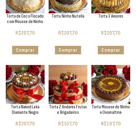
Torta de Coco Flocado
Torta Ninho Nutella
Torta 3 Amores
com Mousse de Ninho
R$
207,70
R$
207,70
R$
207,70
Comprar
Comprar
Comprar
Torta Naked Laka
Torta 2 Andares Frutas
Torta Mousse de Ninho
Diamante Negro
e Brigadeiros
e Ovomaltine
R$
207,70
R$
537,70
R$
197,70