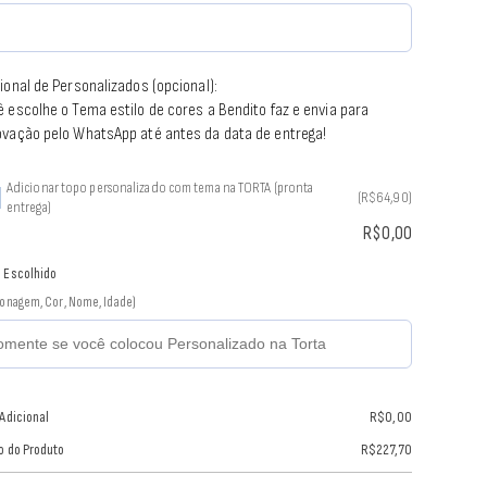
ional de Personalizados (opcional):
 escolhe o Tema estilo de cores a Bendito faz e envia para
ovação pelo WhatsApp até antes da data de entrega!
Adicionar topo personalizado com tema na TORTA (pronta
(R$64,90)
entrega)
R$
0,00
 Escolhido
sonagem, Cor, Nome, Idade)
 Adicional
R$
0,00
o do Produto
R$
227,70