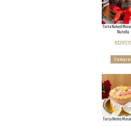
Torta Naked Mor
Nutella
R$
207,7
Compra
Torta Ninho Mor