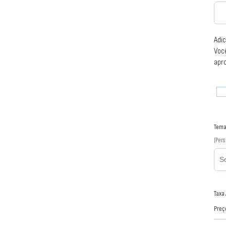
Adic
Você
apr
Tema
(Per
Taxa
Preç