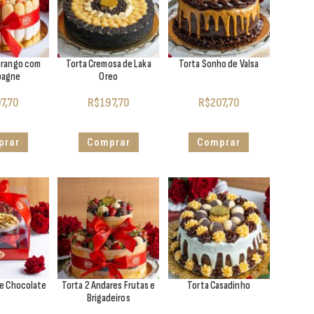
orango com
Torta Cremosa de Laka
Torta Sonho de Valsa
pagne
Oreo
7,70
R$
197,70
R$
207,70
prar
Comprar
Comprar
te Chocolate
Torta 2 Andares Frutas e
Torta Casadinho
Brigadeiros