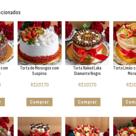
acionados
o com
Torta de Morangos com
Torta Naked Laka
Torta Limão 
e
Suspiros
Diamante Negro
Mor
0
R$
207,70
R$
207,70
R$
20
r
Comprar
Comprar
Com