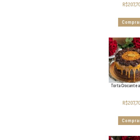
R$
207,7
Compra
Torta Crocante a
R$
207,7
Compra