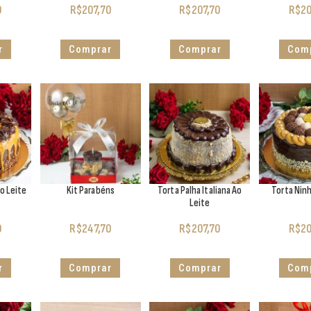
0
R$
207,70
R$
207,70
R$
20
r
Comprar
Comprar
Com
o Leite
Kit Parabéns
Torta Palha Italiana Ao
Torta Nin
Leite
0
R$
247,70
R$
207,70
R$
20
r
Comprar
Comprar
Com