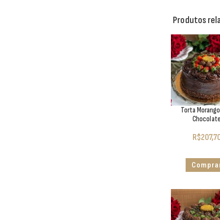
Produtos rel
Torta Morang
Chocolat
R$
207,7
Compra