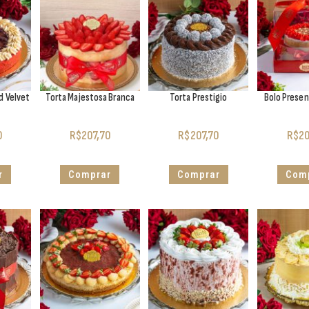
d Velvet
Torta Majestosa Branca
Torta Prestigio
Bolo Presen
0
R$
207,70
R$
207,70
R$
20
r
Comprar
Comprar
Com