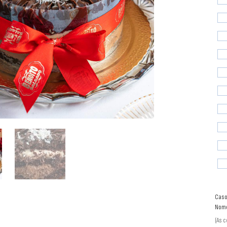
Caso
Nome
(As 