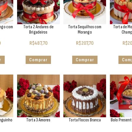
ango com
Torta 2 Andares de
Torta Sequilhos com
Torta de M
Brigadeiros
Morango
Cham
0
R$
487,70
R$
207,70
R$
20
r
Comprar
Comprar
Com
anguinho
Torta 3 Amores
Torta Flocos Branca
Bolo Presen