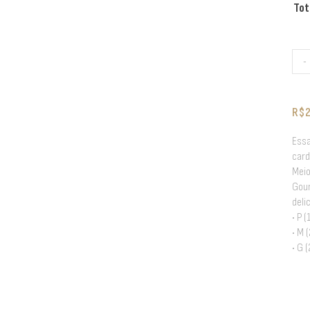
Tot
-
R$
Essa
card
Meio
Gour
deli
• P 
• M 
• G 