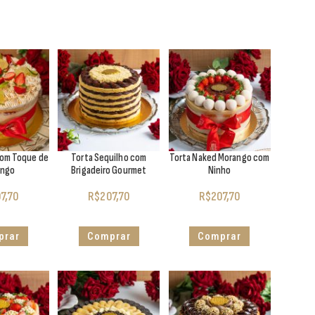
com Toque de
Torta Sequilho com
Torta Naked Morango com
ango
Brigadeiro Gourmet
Ninho
7,70
R$
207,70
R$
207,70
prar
Comprar
Comprar