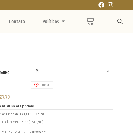
Contato
Políticas
M
MANHO
Limpar
27,70
ional de Balões (opcional)
cione modelo e veja FOTO acima:
1 Balão Metalizado
(R$19,90)
2 Balões Metalizados
(R$39,80)