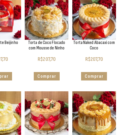
te Beijinho
Torta de Coco Flocado
Torta Naked Abacaxi com
com Mousse de Ninho
Coco
7,70
R$
207,70
R$
207,70
prar
Comprar
Comprar