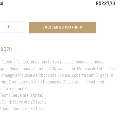
al
R$
227,70
+
COLOCAR NO CARRINHO
207,70
 é, sem dúvidas, umas das tortas mais deliciosas do nosso
ápio! Nossa massa fofinha 50% cacau com Mousse de Chocolate
 Amargo e Mousse de Chocolate Branco, coberta com Brigadeiro
met Cremoso ao leite e Raspas de Chocolate. Incrivelmente
ciosa e viciante!
(15cm): Serve até 8 fatias
(20cm): Serve até 20 fatias
(25cm): Serve até 30 fatias