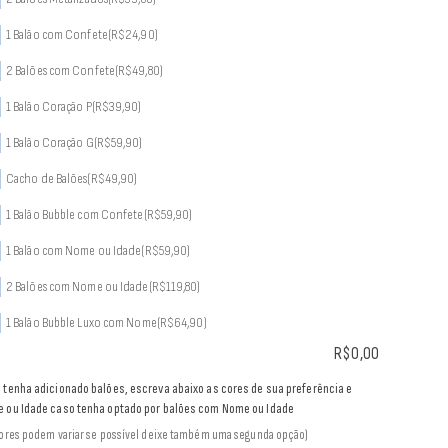
1 Balão com Confete
(R$24,90)
2 Balões com Confete
(R$49,80)
1 Balão Coração P
(R$39,90)
1 Balão Coração G
(R$59,90)
Cacho de Balões
(R$49,90)
1 Balão Bubble com Confete
(R$59,90)
1 Balão com Nome ou Idade
(R$59,90)
2 Balões com Nome ou Idade
(R$119,80)
1 Balão Bubble Luxo com Nome
(R$64,90)
R$
0,00
 tenha adicionado balões, escreva abaixo as cores de sua preferência e
 ou Idade caso tenha optado por balões com Nome ou Idade
cores podem variar se possível deixe também uma segunda opção)