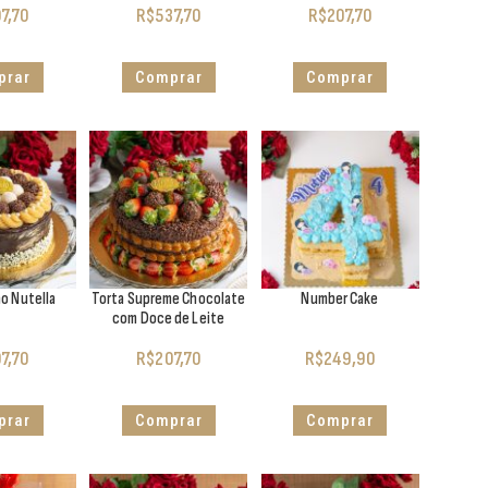
7,70
R$
537,70
R$
207,70
prar
Comprar
Comprar
ho Nutella
Torta Supreme Chocolate
Number Cake
com Doce de Leite
7,70
R$
207,70
R$
249,90
prar
Comprar
Comprar