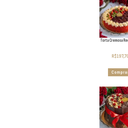
Torta Cremosa Re
R$
197,7
Compra