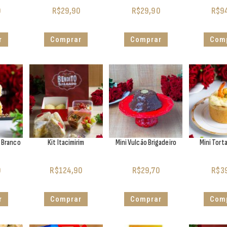
0
R$
29,90
R$
29,90
R$
9
r
Comprar
Comprar
Com
o Branco
Kit Itacimirim
Mini Vulcão Brigadeiro
Mini Tort
0
R$
124,90
R$
29,70
R$
3
r
Comprar
Comprar
Com