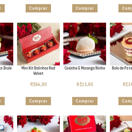
r
Comprar
Comprar
Com
o Brule
Mini Kit Bolinhos Red
Coxinha G Morango Ninho
Bolo de Pot
Velvet
0
R$
64,90
R$
13,90
R$
2
r
Comprar
Comprar
Com