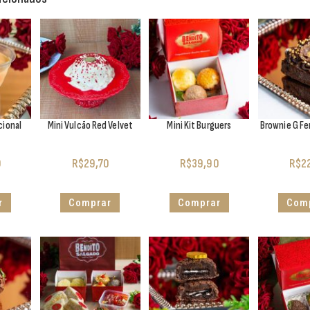
cional
Mini Vulcão Red Velvet
Mini Kit Burguers
Brownie G Fe
0
R$
29,70
R$
39,90
R$
2
r
Comprar
Comprar
Com