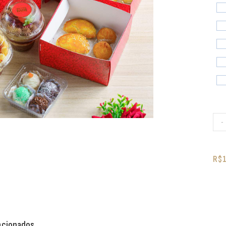
-
R$
acionados