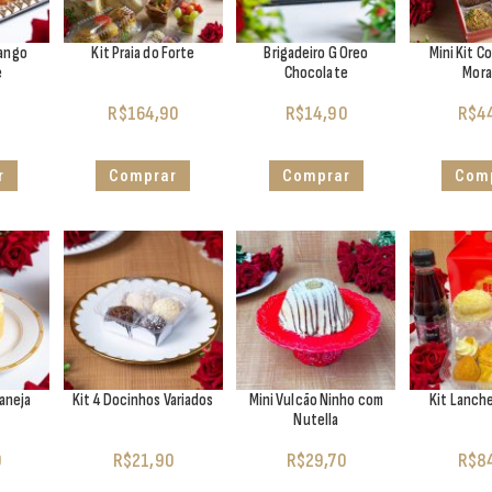
rango
Kit Praia do Forte
Brigadeiro G Oreo
Mini Kit C
e
Chocolate
Mor
0
R$
164,90
R$
14,90
R$
4
r
Comprar
Comprar
Com
taneja
Kit 4 Docinhos Variados
Mini Vulcão Ninho com
Kit Lanch
Nutella
0
R$
21,90
R$
29,70
R$
8