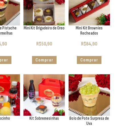
te Pistache
Mini Kit Brigadeiro de Oreo
Mini Kit Brownies
ermelhas
Recheados
5,90
R$
50,90
R$
84,90
prar
Comprar
Comprar
mocinho
Kit Sobremesinhas
Bolo de Pote Surpresa de
Uva