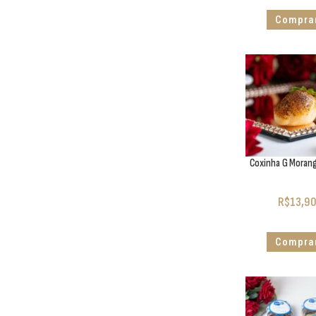
Compra
Coxinha G Morang
R$
13,9
Compra