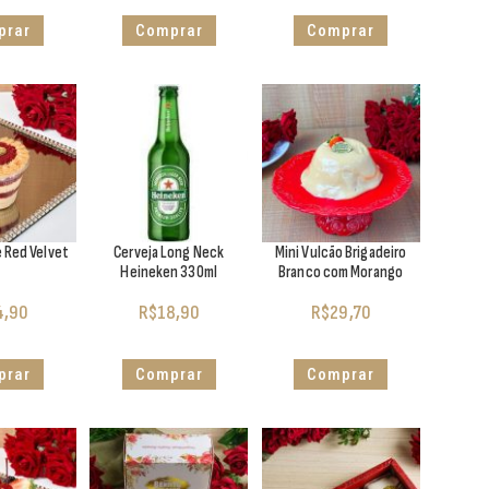
prar
Comprar
Comprar
e Red Velvet
Cerveja Long Neck
Mini Vulcão Brigadeiro
Heineken 330ml
Branco com Morango
4,90
R$
18,90
R$
29,70
prar
Comprar
Comprar