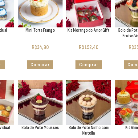
idual
Mini Torta Frango
Kit Morango do Amor Gift
Bolo de Po
Frutas V
R$
34,90
R$
152,40
R$
3
r
Comprar
Comprar
Com
vidual
Bolo de Pote Mousses
Bolo de Pote Ninho com
Kit Al
Nutella