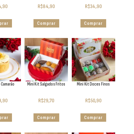
4,90
R$
84,90
R$
34,90
prar
Comprar
Comprar
a Camarão
Mini Kit Salgados Fritos
Mini Kit Doces Finos
9,90
R$
29,70
R$
50,90
prar
Comprar
Comprar