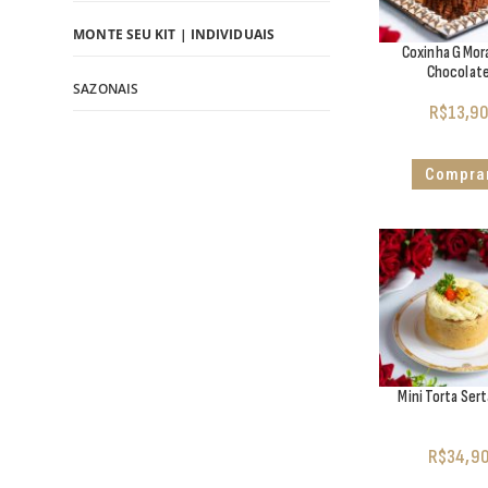
MONTE SEU KIT | INDIVIDUAIS
Coxinha G Mo
Chocolat
SAZONAIS
R$
13,9
Compra
Mini Torta Ser
R$
34,9