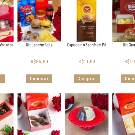
 Variados
Kit Lanche Feliz
Capuccino Sachê em Pó
Kit Gu
0
R$
84,90
R$
11,90
R$
10
r
Comprar
Comprar
Com