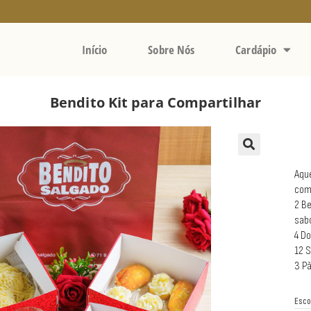
Início
Sobre Nós
Cardápio
Bendito Kit para Compartilhar
Aque
com
2 Be
sab
4 D
12 
3 Pã
Esco