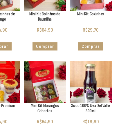
oxinhas de
Mini Kit Bolinhos de
Mini Kit Coxinhas
ango
Baunilha
4,90
R$
64,90
R$
29,70
prar
Comprar
Comprar
e Premium
Mini Kit Morangos
Suco 100% Uva Del Valle
Cobertos
300ml
4,90
R$
64,90
R$
18,90