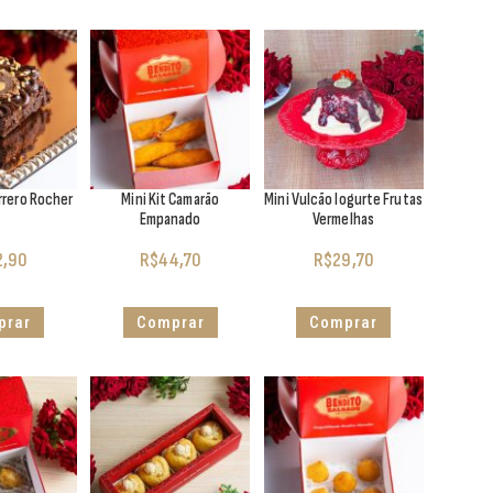
rrero Rocher
Mini Kit Camarão
Mini Vulcão Iogurte Frutas
Empanado
Vermelhas
2,90
R$
44,70
R$
29,70
prar
Comprar
Comprar