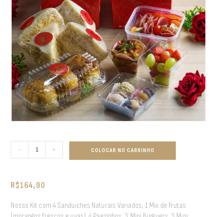
-
+
COLOCAR NO CARRINHO
R$
164,90
Nosso Kit com 4 Sanduiches Naturais Variados, 1 Mix de Frutas
(morangos frescos e uvas), 4 Paezinhos, 3 Mini Burguers, 3 Mini