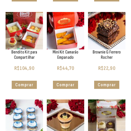
Bendito Kit para
Mini Kit Camarão
Brownie G Ferrero
Compartilhar
Empanado
Rocher
R$
104,90
R$
44,70
R$
22,90
Comprar
Comprar
Comprar