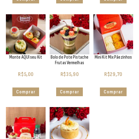
Monte AQUI seu Kit
Bolo de Pote Pistache
Mini Kit Mix Pãezinhos
Frutas Vermelhas
R$
5,00
R$
35,90
R$
29,70
Comprar
Comprar
Comprar