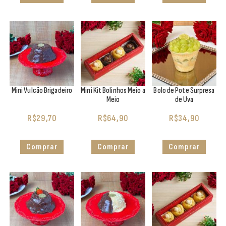
Mini Vulcão Brigadeiro
Mini Kit Bolinhos Meio a
Bolo de Pote Surpresa
Meio
de Uva
R$
29,70
R$
64,90
R$
34,90
Comprar
Comprar
Comprar