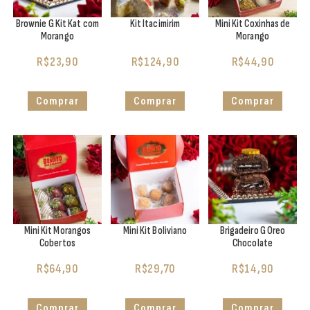
Brownie G Kit Kat com
Kit Itacimirim
Mini Kit Coxinhas de
Morango
Morango
R$
23,90
R$
124,90
R$
44,90
Comprar
Comprar
Comprar
Mini Kit Morangos
Mini Kit Boliviano
Brigadeiro G Oreo
Cobertos
Chocolate
R$
64,90
R$
29,70
R$
14,90
Comprar
Comprar
Comprar