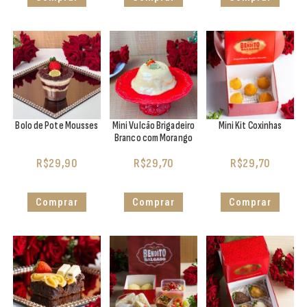
Bolo de Pote Mousses
Mini Vulcão Brigadeiro
Mini Kit Coxinhas
Branco com Morango
R$
29,90
R$
29,70
R$
29,70
Comprar
Comprar
Comprar