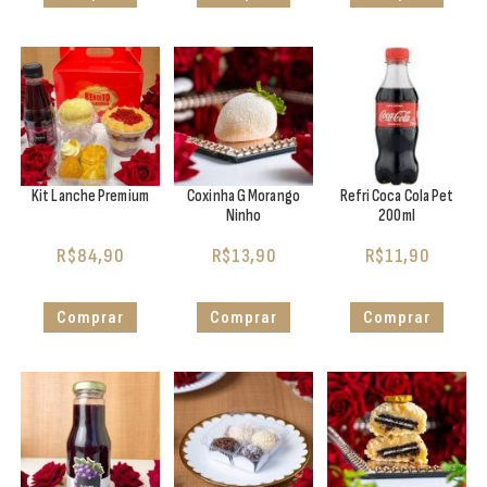
Kit Lanche Premium
Coxinha G Morango
Refri Coca Cola Pet
Ninho
200ml
R$
84,90
R$
13,90
R$
11,90
Comprar
Comprar
Comprar