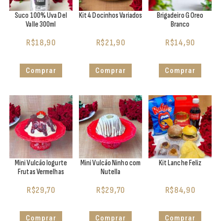
Suco 100% Uva Del
Kit 4 Docinhos Variados
Brigadeiro G Oreo
Valle 300ml
Branco
R$
18,90
R$
21,90
R$
14,90
Comprar
Comprar
Comprar
Mini Vulcão Iogurte
Mini Vulcão Ninho com
Kit Lanche Feliz
Frutas Vermelhas
Nutella
R$
29,70
R$
29,70
R$
84,90
Comprar
Comprar
Comprar