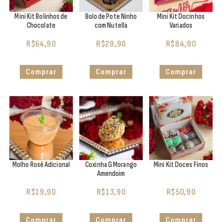
Mini Kit Bolinhos de
Bolo de Pote Ninho
Mini Kit Docinhos
Chocolate
com Nutella
Variados
R$
64,90
R$
29,90
R$
84,90
Comprar
Comprar
Comprar
Molho Rosê Adicional
Coxinha G Morango
Mini Kit Doces Finos
Amendoim
R$
19,90
R$
13,90
R$
50,90
Comprar
Comprar
Comprar