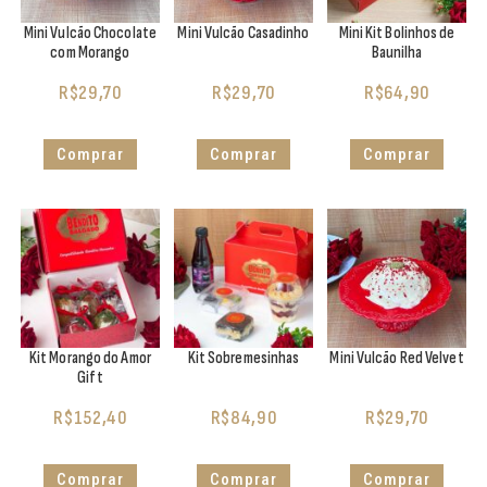
Mini Vulcão Chocolate
Mini Vulcão Casadinho
Mini Kit Bolinhos de
com Morango
Baunilha
R$
29,70
R$
29,70
R$
64,90
Comprar
Comprar
Comprar
Kit Morango do Amor
Kit Sobremesinhas
Mini Vulcão Red Velvet
Gift
R$
152,40
R$
84,90
R$
29,70
Comprar
Comprar
Comprar