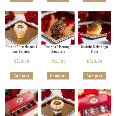
Bolo de Pote Maracujá
Coxinha G Morango
Coxinha G Morango
com Beijinho
Chocolate
Brule
R$
29,90
R$
13,90
R$
13,90
Comprar
Comprar
Comprar