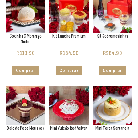
Coxinha G Morango
Kit Lanche Premium
Kit Sobremesinhas
Ninho
R$
13,90
R$
84,90
R$
84,90
Comprar
Comprar
Comprar
Bolo de Pote Mousses
Mini Vulcão Red Velvet
Mini Torta Sertaneja