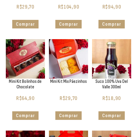
R$
29,70
R$
104,90
R$
94,90
Comprar
Comprar
Comprar
Mini Kit Bolinhos de
Mini Kit Mix Pãezinhos
Suco 100% Uva Del
Chocolate
Valle 300ml
R$
64,90
R$
29,70
R$
18,90
Comprar
Comprar
Comprar