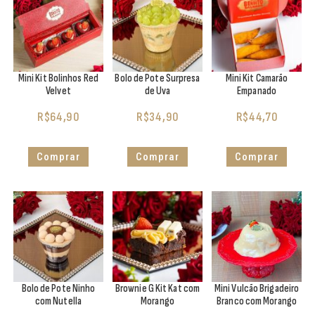
Mini Kit Bolinhos Red
Bolo de Pote Surpresa
Mini Kit Camarão
Velvet
de Uva
Empanado
R$
64,90
R$
34,90
R$
44,70
Comprar
Comprar
Comprar
Bolo de Pote Ninho
Brownie G Kit Kat com
Mini Vulcão Brigadeiro
com Nutella
Morango
Branco com Morango