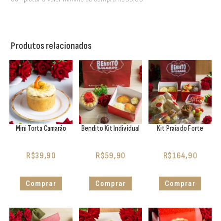
Produtos relacionados
Mini Torta Camarão
Bendito Kit Individual
Kit Praia do Forte
R$
39,90
R$
59,90
R$
164,90
Comprar
Comprar
Comprar