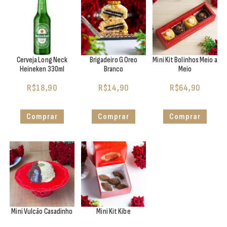
Cerveja Long Neck
Brigadeiro G Oreo
Mini Kit Bolinhos Meio a
Heineken 330ml
Branco
Meio
R$
18,90
R$
14,90
R$
64,90
Comprar
Comprar
Comprar
Mini Vulcão Casadinho
Mini Kit Kibe