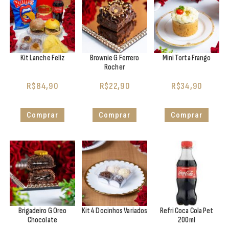
Kit Lanche Feliz
Brownie G Ferrero
Mini Torta Frango
Rocher
R$
84,90
R$
22,90
R$
34,90
Comprar
Comprar
Comprar
Brigadeiro G Oreo
Kit 4 Docinhos Variados
Refri Coca Cola Pet
Chocolate
200ml