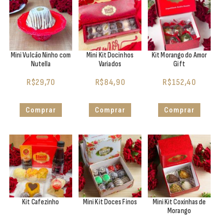
Mini Vulcão Ninho com
Mini Kit Docinhos
Kit Morango do Amor
Nutella
Variados
Gift
R$
29,70
R$
84,90
R$
152,40
Comprar
Comprar
Comprar
Kit Cafezinho
Mini Kit Doces Finos
Mini Kit Coxinhas de
Morango