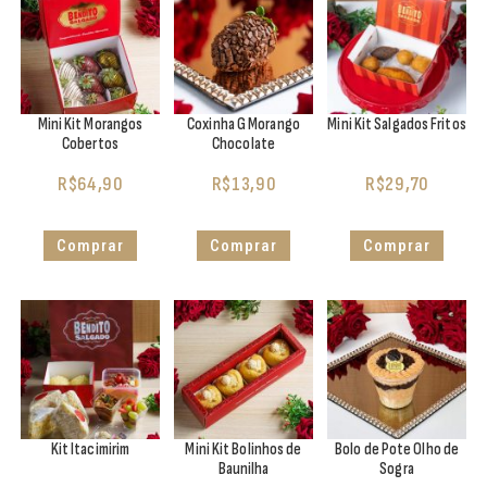
Mini Kit Morangos
Coxinha G Morango
Mini Kit Salgados Fritos
Cobertos
Chocolate
R$
64,90
R$
13,90
R$
29,70
Comprar
Comprar
Comprar
Kit Itacimirim
Mini Kit Bolinhos de
Bolo de Pote Olho de
Baunilha
Sogra