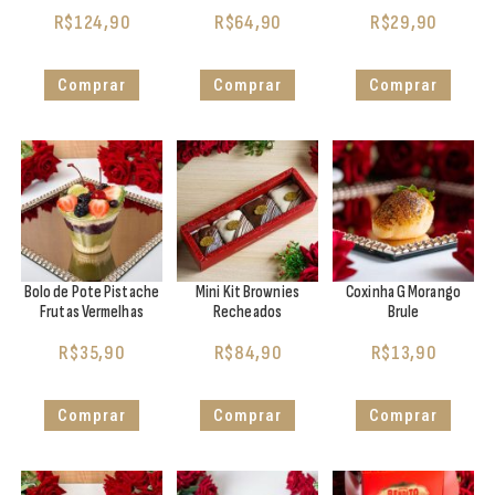
R$
124,90
R$
64,90
R$
29,90
Comprar
Comprar
Comprar
Bolo de Pote Pistache
Mini Kit Brownies
Coxinha G Morango
Frutas Vermelhas
Recheados
Brule
R$
35,90
R$
84,90
R$
13,90
Comprar
Comprar
Comprar