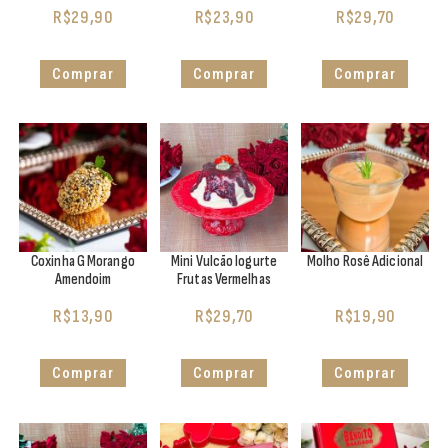
R$
29,90
R$
23,90
R$
29,70
Comprar
Comprar
Comprar
Coxinha G Morango
Mini Vulcão Iogurte
Molho Rosê Adicional
Amendoim
Frutas Vermelhas
R$
13,90
R$
29,70
R$
19,90
Comprar
Comprar
Comprar