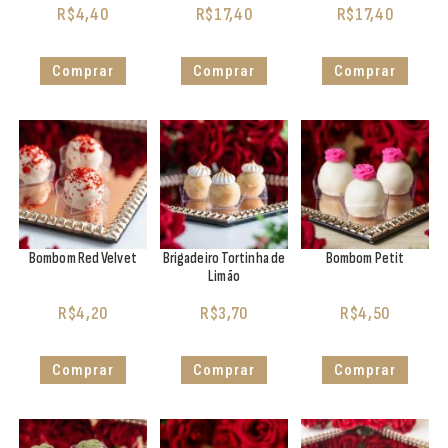
R$
4,40
R$
17,40
R$
17,40
Comprar
Comprar
Comprar
Bombom Red Velvet
Brigadeiro Tortinha de
Bombom Petit
Limão
R$
4,20
R$
3,70
R$
4,50
Comprar
Comprar
Comprar