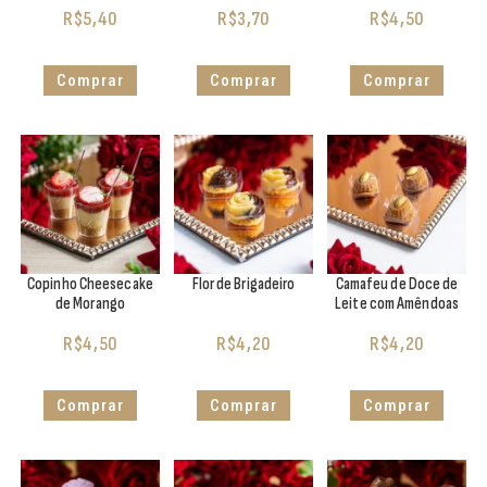
R$
5,40
R$
3,70
R$
4,50
Comprar
Comprar
Comprar
Copinho Cheesecake
Flor de Brigadeiro
Camafeu de Doce de
de Morango
Leite com Amêndoas
R$
4,50
R$
4,20
R$
4,20
Comprar
Comprar
Comprar