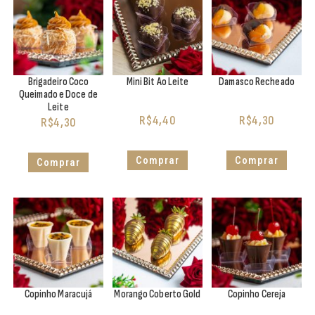
Brigadeiro Coco
Mini Bit Ao Leite
Damasco Recheado
Queimado e Doce de
Leite
R$
4,40
R$
4,30
R$
4,30
Comprar
Comprar
Comprar
Copinho Maracujá
Morango Coberto Gold
Copinho Cereja