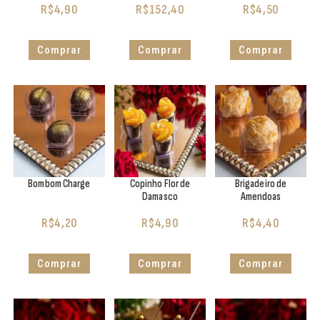
R$
4,90
R$
152,40
R$
4,50
Comprar
Comprar
Comprar
Bombom Charge
Copinho Flor de
Brigadeiro de
Damasco
Amendoas
R$
4,20
R$
4,90
R$
4,40
Comprar
Comprar
Comprar