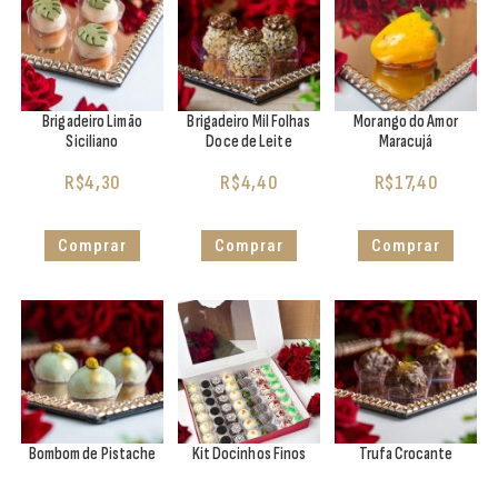
Brigadeiro Limão
Brigadeiro Mil Folhas
Morango do Amor
Siciliano
Doce de Leite
Maracujá
R$
4,30
R$
4,40
R$
17,40
Comprar
Comprar
Comprar
Bombom de Pistache
Kit Docinhos Finos
Trufa Crocante