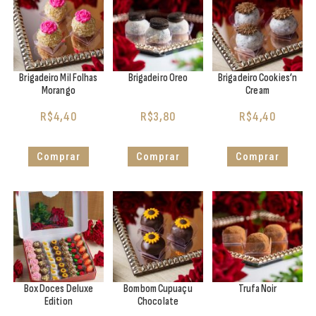
Brigadeiro Mil Folhas
Brigadeiro Oreo
Brigadeiro Cookies’n
Morango
Cream
R$
4,40
R$
3,80
R$
4,40
Comprar
Comprar
Comprar
Box Doces Deluxe
Bombom Cupuaçu
Trufa Noir
Edition
Chocolate