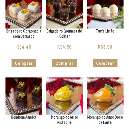
Brigadeiro Gorgonzola
Brigadeiro Gourmet de
Trufa Limão
com Damasco
Colher
R$
4,40
R$
4,50
R$
3,90
Comprar
Comprar
Comprar
Bombom Ameixa
Morango do Amor
Morango do Amor Doce
Pistache
de Leite