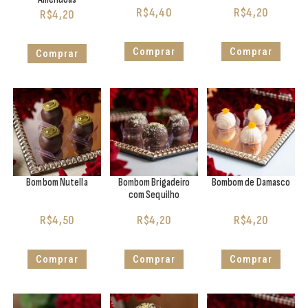
R$
4,40
R$
4,20
R$
4,20
Comprar
Comprar
Comprar
Bombom Nutella
Bombom Brigadeiro
Bombom de Damasco
com Sequilho
R$
4,50
R$
4,20
R$
4,20
Comprar
Comprar
Comprar