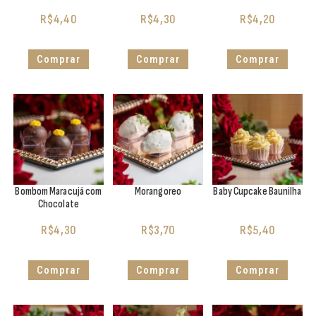
R$
4,40
R$
4,30
R$
4,20
Comprar
Comprar
Comprar
Bombom Maracujá com
Morangoreo
Baby Cupcake Baunilha
Chocolate
R$
4,30
R$
3,70
R$
5,40
Comprar
Comprar
Comprar