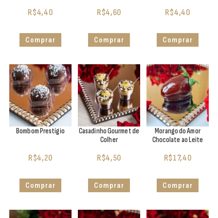
R$
4,40
R$
4,60
R$
4,40
Comprar
Comprar
Comprar
Bombom Prestígio
Casadinho Gourmet de
Morango do Amor
Colher
Chocolate ao Leite
R$
4,20
R$
4,50
R$
17,40
Comprar
Comprar
Comprar