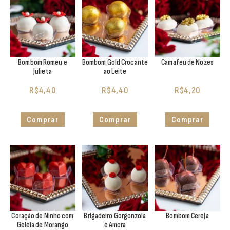
Bombom Romeu e
Bombom Gold Crocante
Camafeu de Nozes
Julieta
ao Leite
R$
4,40
R$
4,40
R$
4,20
Comprar
Comprar
Comprar
Coração de Ninho com
Brigadeiro Gorgonzola
Bombom Cereja
Geleia de Morango
e Amora