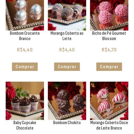
Bombom Crocante
Morango Coberto ao
Bicho de Pé Gourmet
Branco
Leite
Blossom
R$
4,40
R$
4,40
R$
4,70
Comprar
Comprar
Comprar
Baby Cupcake
Bombom Chokito
Morango Coberto Doce
Chocolate
de Leite Branco