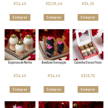
R$
4,40
R$
229,40
R$
4,20
Comprar
Comprar
Comprar
Surpresa de Ninho
Bombom Sensação
Caixinha Doces Finos
R$
4,40
R$
4,40
R$
59,70
Comprar
Comprar
Comprar