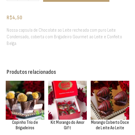
R$
4,50
Nossa capsula de Chocolate ao Leite recheada com puro Leite
Condensado, coberta com Brigadeiro Gourmet ao Leite e Confeito
Belga.
Produtos relacionados
Copinho Trio de
Kit Morango do Amor
Morango Coberto Doce
Brigadeiros
Gift
de Leite Ao Leite