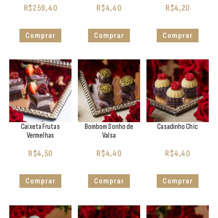
R$
259,40
R$
4,40
R$
4,20
Comprar
Comprar
Comprar
Caixeta Frutas
Bombom Sonho de
Casadinho Chic
Vermelhas
Valsa
R$
4,50
R$
4,40
R$
4,40
Comprar
Comprar
Comprar