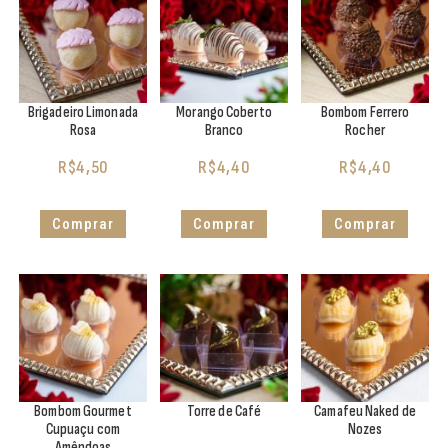
Brigadeiro Limonada
Morango Coberto
Bombom Ferrero
Rosa
Branco
Rocher
R$
4,50
R$
4,40
R$
4,40
Comprar
Comprar
Comprar
Bombom Gourmet
Torre de Café
Camafeu Naked de
Cupuaçu com
Nozes
Amêndoas