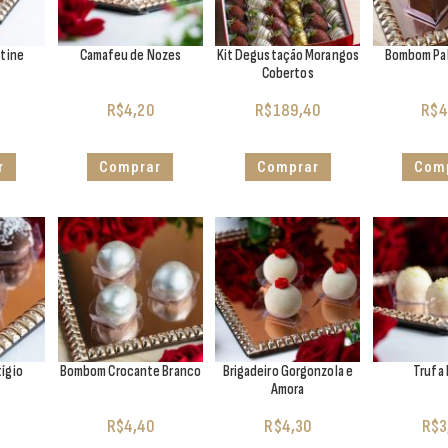
ltine
Camafeu de Nozes
Kit Degustação Morangos
Bombom Pal
Cobertos
R$
4,20
R$
189,40
R$
4
r
Comprar
Comprar
Com
ígio
Bombom Crocante Branco
Brigadeiro Gorgonzola e
Trufa
Amora
R$
4,40
R$
4,30
R$
3