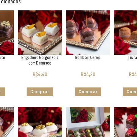
acionados
eite
Brigadeiro Gorgonzola
Bombom Cereja
Trufa
com Damasco
R$
4,40
R$
4,20
R$
4
r
Comprar
Comprar
Com