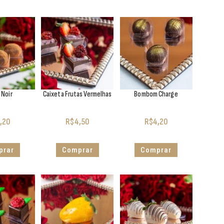
 Noir
Caixeta Frutas Vermelhas
Bombom Charge
,20
R$
4,50
R$
4,20
prar
Comprar
Comprar