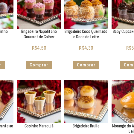
inho
Brigadeiro Napolitano
Brigadeiro Coco Queimado
Baby Cupcak
Gourmet de Colher
e Doce de Leite
R$
4,50
R$
4,30
R$
5
r
Comprar
Comprar
Com
cante ao
Copinho Maracujá
Brigadeiro Brulle
Morango do 
Le