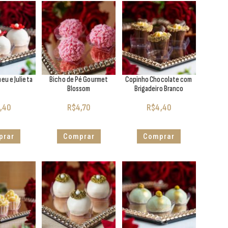
u e Julieta
Bicho de Pé Gourmet
Copinho Chocolate com
Blossom
Brigadeiro Branco
,40
R$
4,70
R$
4,40
prar
Comprar
Comprar