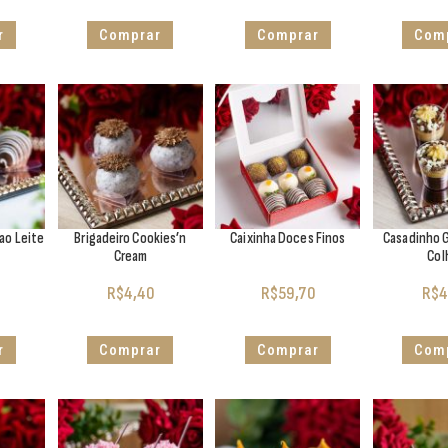
r
Comprar
Comprar
Com
ao Leite
Brigadeiro Cookies’n
Caixinha Doces Finos
Casadinho 
Cream
Col
R$
4,40
R$
59,70
R$
4
r
Comprar
Comprar
Com