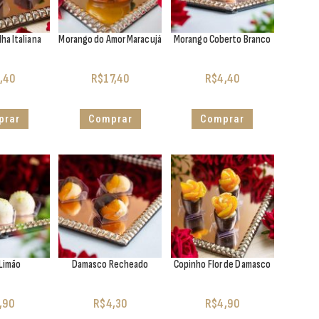
ha Italiana
Morango do Amor Maracujá
Morango Coberto Branco
,40
R$
17,40
R$
4,40
prar
Comprar
Comprar
 Limão
Damasco Recheado
Copinho Flor de Damasco
,90
R$
4,30
R$
4,90