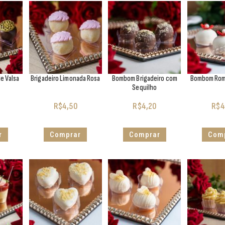
e Valsa
Brigadeiro Limonada Rosa
Bombom Brigadeiro com
Bombom Rome
Sequilho
R$
4,50
R$
4,20
R$
4
r
Comprar
Comprar
Com