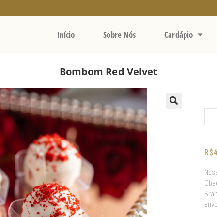
Início
Sobre Nós
Cardápio
Bombom Red Velvet
-
R$
Noss
Chee
Bran
envo