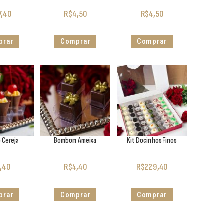
7,40
R$
4,50
R$
4,50
prar
Comprar
Comprar
 Cereja
Bombom Ameixa
Kit Docinhos Finos
,40
R$
4,40
R$
229,40
prar
Comprar
Comprar