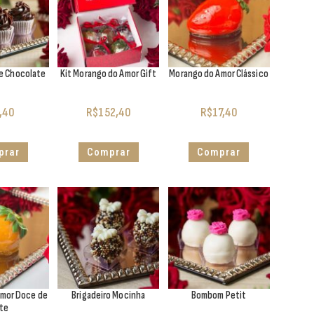
e Chocolate
Kit Morango do Amor Gift
Morango do Amor Clássico
,40
R$
152,40
R$
17,40
prar
Comprar
Comprar
Amor Doce de
Brigadeiro Mocinha
Bombom Petit
ite