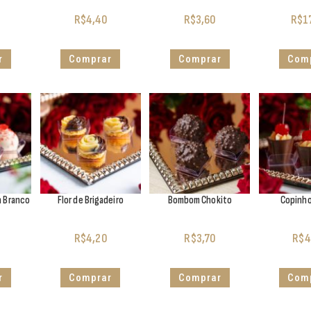
R$
4,40
R$
3,60
R$
1
r
Comprar
Comprar
Com
a Branco
Flor de Brigadeiro
Bombom Chokito
Copinho
R$
4,20
R$
3,70
R$
4
r
Comprar
Comprar
Com