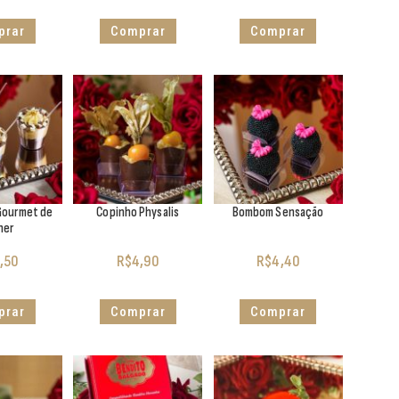
prar
Comprar
Comprar
Gourmet de
Copinho Physalis
Bombom Sensação
her
,50
R$
4,90
R$
4,40
prar
Comprar
Comprar