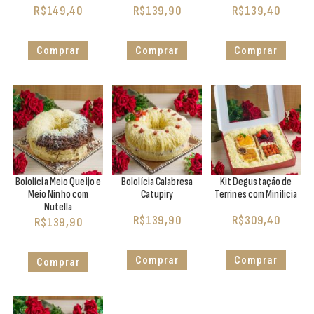
R$
149,40
R$
139,90
R$
139,40
Comprar
Comprar
Comprar
Bololícia Meio Queijo e
Bololícia Calabresa
Kit Degustação de
Meio Ninho com
Catupiry
Terrines com Minilicia
Nutella
R$
139,90
R$
309,40
R$
139,90
Comprar
Comprar
Comprar