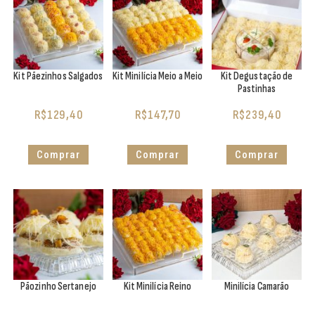
Kit Pãezinhos Salgados
Kit Minilícia Meio a Meio
Kit Degustação de
Pastinhas
R$
129,40
R$
147,70
R$
239,40
Comprar
Comprar
Comprar
Pãozinho Sertanejo
Kit Minilícia Reino
Minilícia Camarão