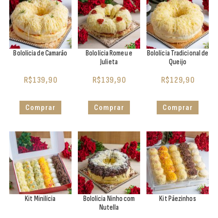
Bololícia de Camarão
Bololícia Romeu e
Bololícia Tradicional de
Julieta
Queijo
R$
139,90
R$
139,90
R$
129,90
Comprar
Comprar
Comprar
Kit Minilícia
Bololícia Ninho com
Kit Pãezinhos
Nutella