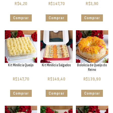
R$
4,20
R$
147,70
R$
3,90
Comprar
Comprar
Comprar
Kit Minilícia Queijo
Kit Minilícia Salgados
Bololícia de Queijo do
Reino
R$
147,70
R$
149,40
R$
139,90
Comprar
Comprar
Comprar