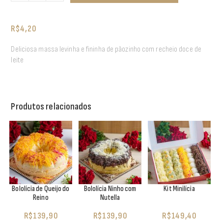
R$
4,20
Deliciosa massa levinha e fininha de pãozinho com recheio doce de
leite
Produtos relacionados
Bololícia de Queijo do
Bololícia Ninho com
Kit Minilícia
Reino
Nutella
R$
139,90
R$
139,90
R$
149,40