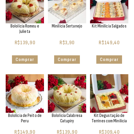
Bololícia Romeu e
Minilícia Sertanejo
Kit Minilícia Salgados
Julieta
R$
139,90
R$
3,90
R$
149,40
Comprar
Comprar
Comprar
Bololícia de Peito de
Bololícia Calabresa
Kit Degustação de
Peru
Catupiry
Terrines com Minilicia
R$
149,90
R$
139,90
R$
309,40