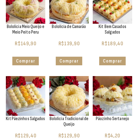
Bololícia Meio Queijo e
Bololícia de Camarão
Kit Bem Casados
Meio Peito Peru
Salgados
R$
149,90
R$
139,90
R$
189,40
Comprar
Comprar
Comprar
Kit Pãezinhos Salgados
Bololícia Tradicional de
Pãozinho Sertanejo
Queijo
R$
129,40
R$
129,90
R$
4,20