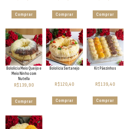
Comprar
Comprar
Comprar
Bololícia Meio Queijo e
Bololícia Sertanejo
Kit Pãezinhos
Meio Ninho com
Nutella
R$
120,40
R$
139,40
R$
139,90
Comprar
Comprar
Comprar