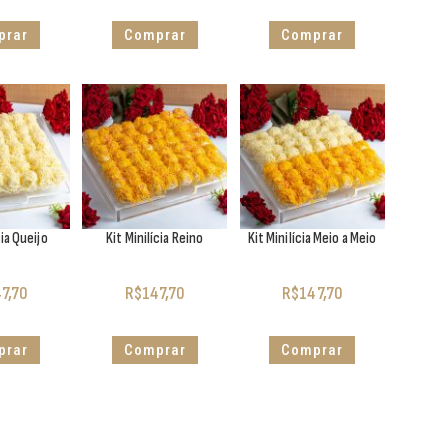
prar
Comprar
Comprar
cia Queijo
Kit Minilícia Reino
Kit Minilícia Meio a Meio
7,70
R$
147,70
R$
147,70
prar
Comprar
Comprar