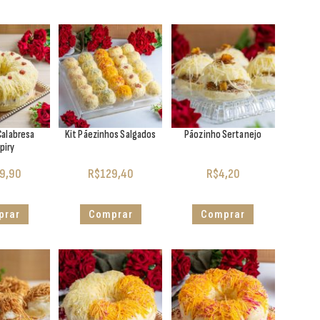
Calabresa
Kit Pãezinhos Salgados
Pãozinho Sertanejo
piry
9,90
R$
129,40
R$
4,20
prar
Comprar
Comprar