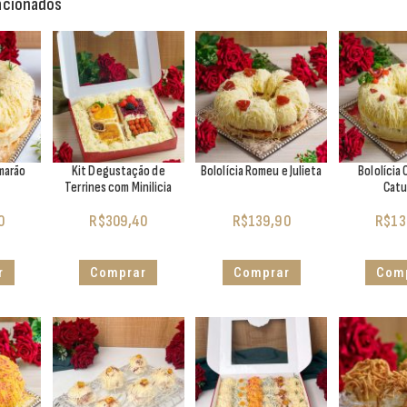
acionados
amarão
Kit Degustação de
Bololícia Romeu e Julieta
Bololícia 
Terrines com Minilicia
Catu
0
R$
309,40
R$
139,90
R$
13
r
Comprar
Comprar
Com