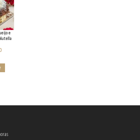
ueijo e
Nutella
0
r
oras​