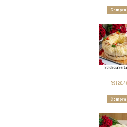
Compra
Bololícia Sert
R$
120,4
Compra