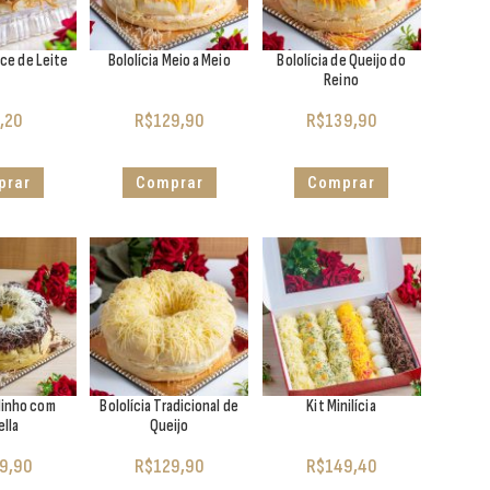
ce de Leite
Bololícia Meio a Meio
Bololícia de Queijo do
Reino
,20
R$
129,90
R$
139,90
prar
Comprar
Comprar
 Ninho com
Bololícia Tradicional de
Kit Minilícia
ella
Queijo
9,90
R$
129,90
R$
149,40