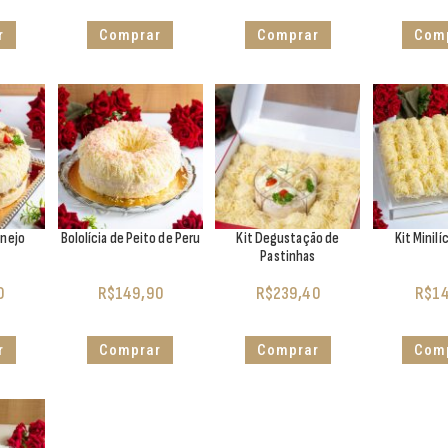
r
Comprar
Comprar
Com
anejo
Bololícia de Peito de Peru
Kit Degustação de
Kit Minilí
Pastinhas
0
R$
149,90
R$
239,40
R$
14
r
Comprar
Comprar
Com