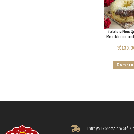
Bololícia Meio Q
Meio Ninho com 
R$
139,9
Compra
Entrega Expressa em até 3 h