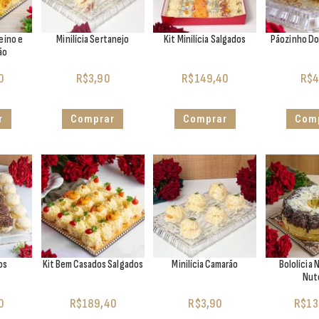
eino e
Minilícia Sertanejo
Kit Minilícia Salgados
Pãozinho Do
ão
0
R$
3,90
R$
149,40
R$
4
r
Comprar
Comprar
Com
os
Kit Bem Casados Salgados
Minilícia Camarão
Bololícia
Nut
0
R$
189,40
R$
3,90
R$
13