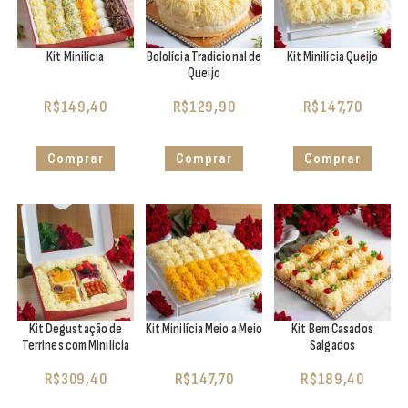
Kit Minilícia
Bololícia Tradicional de
Kit Minilícia Queijo
Queijo
R$
149,40
R$
129,90
R$
147,70
Comprar
Comprar
Comprar
Kit Degustação de
Kit Minilícia Meio a Meio
Kit Bem Casados
Terrines com Minilicia
Salgados
R$
309,40
R$
147,70
R$
189,40