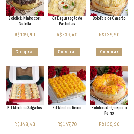
Bololícia Ninho com
Kit Degustação de
Bololícia de Camarão
Nutella
Pastinhas
R$
139,90
R$
239,40
R$
139,90
Comprar
Comprar
Comprar
Kit Minilícia Salgados
Kit Minilícia Reino
Bololícia de Queijo do
Reino
R$
149,40
R$
147,70
R$
139,90