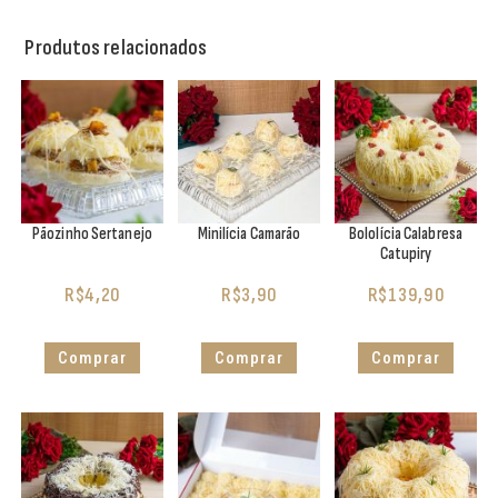
Produtos relacionados
Pãozinho Sertanejo
Minilícia Camarão
Bololícia Calabresa
Catupiry
R$
4,20
R$
3,90
R$
139,90
Comprar
Comprar
Comprar