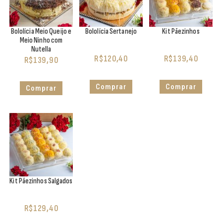
Bololícia Meio Queijo e
Bololícia Sertanejo
Kit Pãezinhos
Meio Ninho com
Nutella
R$
120,40
R$
139,40
R$
139,90
Comprar
Comprar
Comprar
Kit Pãezinhos Salgados
R$
129,40