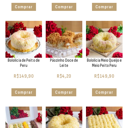
Comprar
Comprar
Comprar
Bololícia de Peito de
Pãozinho Doce de
Bololícia Meio Queijo e
Peru
Leite
Meio Peito Peru
R$
149,90
R$
4,20
R$
149,90
Comprar
Comprar
Comprar