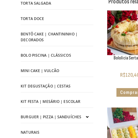
Produtos rel
TORTA SALGADA
TORTA DOCE
BENTÔ CAKE | CHANTININHO |
DECORADOS
BOLO PISCINA | CLÁSSICOS
Bololícia Sert
MINI CAKE | VULCÃO
R$
120,4
KIT DEGUSTAÇÃO | CESTAS
Compra
KIT FESTA | MESÁRIO | ESCOLAR
BURGUER | PIZZA | SANDUÍCHES
NATURAIS