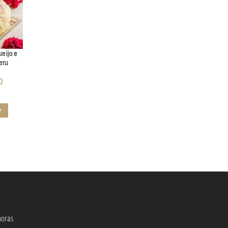
ueijo e
eru
0
r
oras​