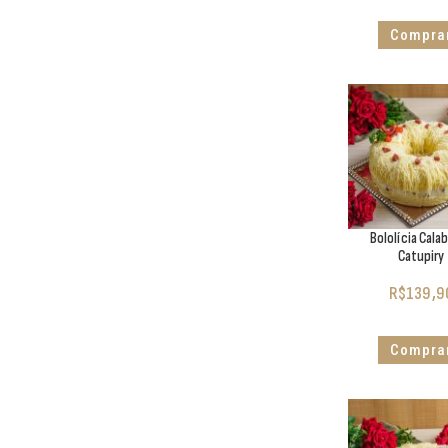
Compra
Bololícia Cala
Catupiry
R$
139,9
Compra