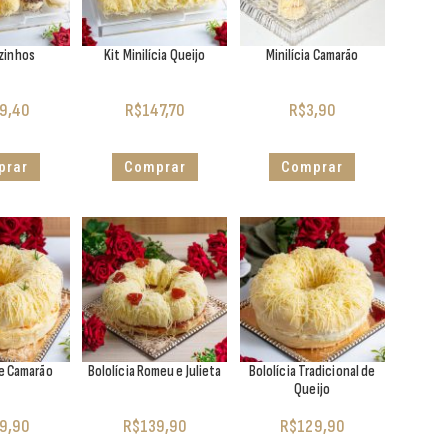
ezinhos
Kit Minilícia Queijo
Minilícia Camarão
9,40
R$
147,70
R$
3,90
prar
Comprar
Comprar
de Camarão
Bololícia Romeu e Julieta
Bololícia Tradicional de
Queijo
9,90
R$
139,90
R$
129,90