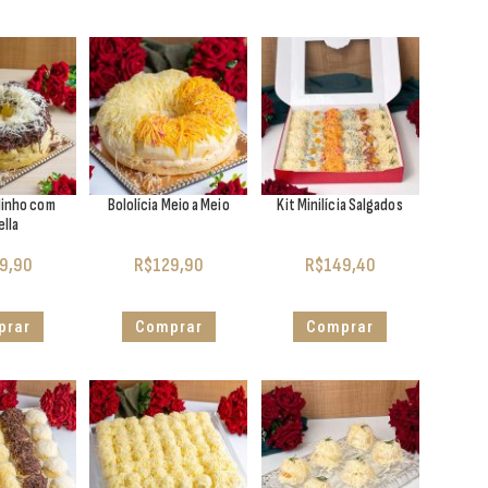
 Ninho com
Bololícia Meio a Meio
Kit Minilícia Salgados
ella
9,90
R$
129,90
R$
149,40
prar
Comprar
Comprar