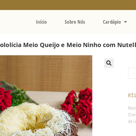
Início
Sobre Nós
Cardápio
ololícia Meio Queijo e Meio Ninho com Nutel
-
R$
Noss
Crem
de L