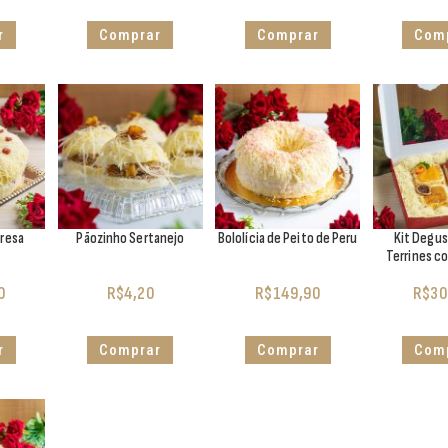
r
Comprar
Comprar
Com
bresa
Pãozinho Sertanejo
Bololícia de Peito de Peru
Kit Degu
Terrines co
0
R$
4,20
R$
149,90
R$
30
r
Comprar
Comprar
Com