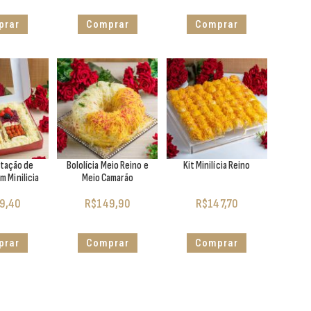
prar
Comprar
Comprar
stação de
Bololícia Meio Reino e
Kit Minilícia Reino
m Minilicia
Meio Camarão
9,40
R$
149,90
R$
147,70
prar
Comprar
Comprar