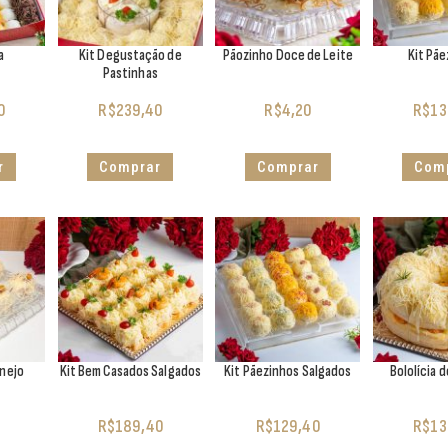
a
Kit Degustação de
Pãozinho Doce de Leite
Kit Pã
Pastinhas
0
R$
239,40
R$
4,20
R$
13
r
Comprar
Comprar
Com
anejo
Kit Bem Casados Salgados
Kit Pãezinhos Salgados
Bololícia 
R$
189,40
R$
129,40
R$
13