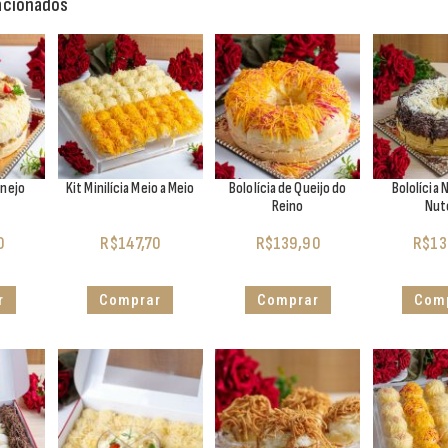
acionados
anejo
Kit Minilícia Meio a Meio
Bololícia de Queijo do
Bololícia
Reino
Nut
0
R$
147,70
R$
139,90
R$
13
r
Comprar
Comprar
Com