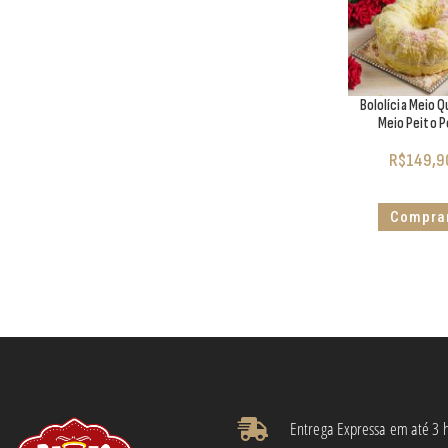
Bololícia Meio Q
Meio Peito P
R$
149,9
Compra
Entrega Expressa em até 3 h