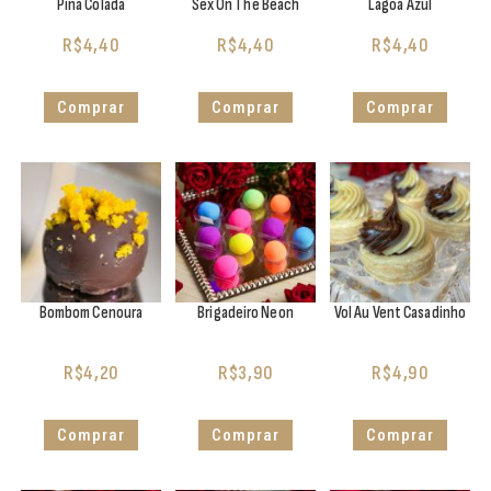
Piña Colada
Sex On The Beach
Lagoa Azul
R$
4,40
R$
4,40
R$
4,40
Comprar
Comprar
Comprar
Bombom Cenoura
Brigadeiro Neon
Vol Au Vent Casadinho
R$
4,20
R$
3,90
R$
4,90
Comprar
Comprar
Comprar