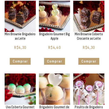
Mini Brownie Brigadeiro
Brigadeiro Gourmet Big
Mini Brownie Coberto
ao Leite
Apple
Crocante ao Leite
R$
4,30
R$
4,40
R$
4,30
Comprar
Comprar
Comprar
Uva Coberta Gourmet
Brigadeiro Gourmet de
Pirulito de Brigadeiro