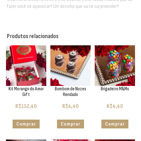
fazer você se apaixonar!! Um docinho que vai te surpreender!!
Produtos relacionados
Kit Morango do Amor
Bombom de Nozes
Brigadeiro M&Ms
Gift
Rendado
R$
152,40
R$
4,40
R$
4,40
Comprar
Comprar
Comprar