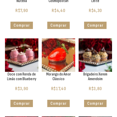
Nutella
Cosmopolitan
Leite
R$
7,90
R$
4,40
R$
4,30
Comprar
Comprar
Comprar
Doce com Renda de
Morango do Amor
Brigadeiro Xerem
Limão com Blueberry
Clássico
Amendoim
R$
3,90
R$
17,40
R$
3,80
Comprar
Comprar
Comprar