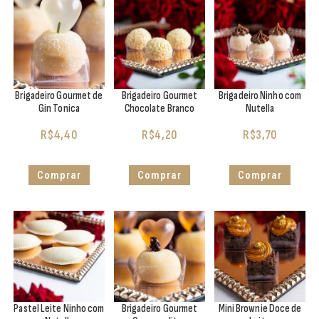
Brigadeiro Gourmet de
Brigadeiro Gourmet
Brigadeiro Ninho com
Gin Tonica
Chocolate Branco
Nutella
R$
4,40
R$
4,20
R$
3,70
Comprar
Comprar
Comprar
Pastel Leite Ninho com
Brigadeiro Gourmet
Mini Brownie Doce de