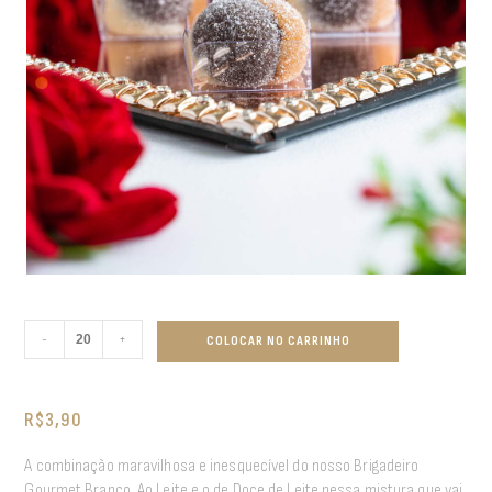
-
+
COLOCAR NO CARRINHO
R$
3,90
A combinação maravilhosa e inesquecível do nosso Brigadeiro
Gourmet Branco, Ao Leite e o de Doce de Leite nessa mistura que vai