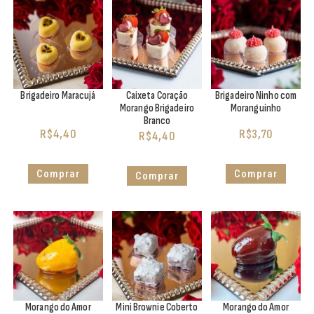
Brigadeiro Maracujá
Caixeta Coração
Brigadeiro Ninho com
Morango Brigadeiro
Moranguinho
Branco
R$
4,40
R$
3,70
R$
4,40
Comprar
Comprar
Comprar
Morango do Amor
Mini Brownie Coberto
Morango do Amor