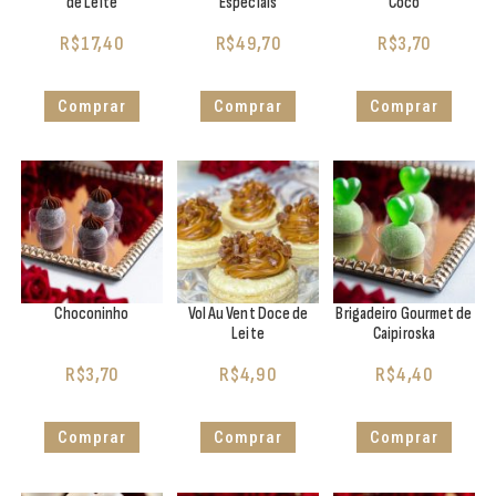
de Leite
Especiais
Coco
R$
17,40
R$
49,70
R$
3,70
Comprar
Comprar
Comprar
Choconinho
Vol Au Vent Doce de
Brigadeiro Gourmet de
Leite
Caipiroska
R$
3,70
R$
4,90
R$
4,40
Comprar
Comprar
Comprar