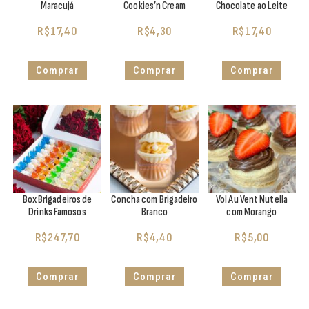
Maracujá
Cookies’n Cream
Chocolate ao Leite
R$
17,40
R$
4,30
R$
17,40
Comprar
Comprar
Comprar
Box Brigadeiros de
Concha com Brigadeiro
Vol Au Vent Nutella
Drinks Famosos
Branco
com Morango
R$
247,70
R$
4,40
R$
5,00
Comprar
Comprar
Comprar