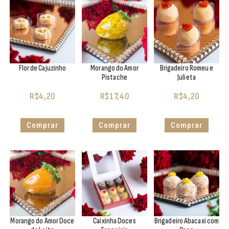
Flor de Cajuzinho
Morango do Amor
Brigadeiro Romeu e
Pistache
Julieta
R$
4,20
R$
17,40
R$
4,20
Comprar
Comprar
Comprar
Morango do Amor Doce
Caixinha Doces
Brigadeiro Abacaxi com