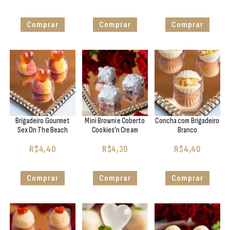
Comprar
Comprar
Comprar
Brigadeiro Gourmet
Mini Brownie Coberto
Concha com Brigadeiro
Sex On The Beach
Cookies’n Cream
Branco
R$
4,40
R$
4,30
R$
4,40
Comprar
Comprar
Comprar