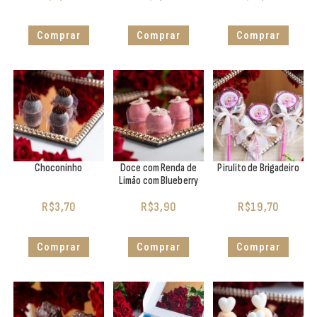
Comprar
Comprar
Comprar
Choconinho
Doce com Renda de
Pirulito de Brigadeiro
Limão com Blueberry
R$
3,70
R$
3,90
R$
19,70
Comprar
Comprar
Comprar