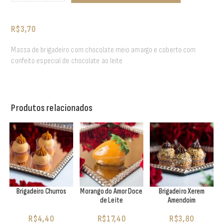
R$
3,70
Massa de brigadeiro com chocolate meio amargo e coberto com
confeito especial de chocolate ao leite
Produtos relacionados
Brigadeiro Churros
Morango do Amor Doce
Brigadeiro Xerem
de Leite
Amendoim
R$
4,40
R$
17,40
R$
3,80