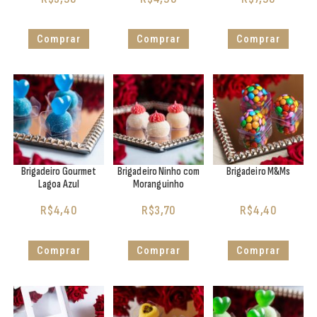
Comprar
Comprar
Comprar
Brigadeiro Gourmet
Brigadeiro Ninho com
Brigadeiro M&Ms
Lagoa Azul
Moranguinho
R$
4,40
R$
3,70
R$
4,40
Comprar
Comprar
Comprar