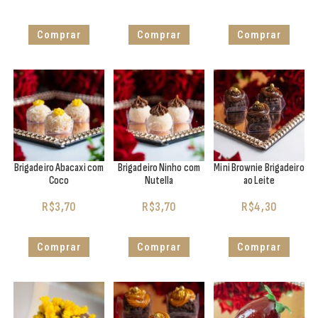
Comprar
Comprar
Comprar
Brigadeiro Abacaxi com
Brigadeiro Ninho com
Mini Brownie Brigadeiro
Coco
Nutella
ao Leite
R$
3,70
R$
3,70
R$
4,30
Comprar
Comprar
Comprar