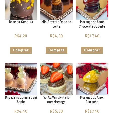
Bombom Cenoura
Mini Brownie Doce de
Morango do Amor
Leite
Chocolate ao Leite
R$
4,20
R$
4,30
R$
17,40
Comprar
Comprar
Comprar
Brigadeiro Gourmet Big
Vol Au Vent Nutella
Morango do Amor
Apple
com Morango
Pistache
R$
4,40
R$
5,00
R$
17,40