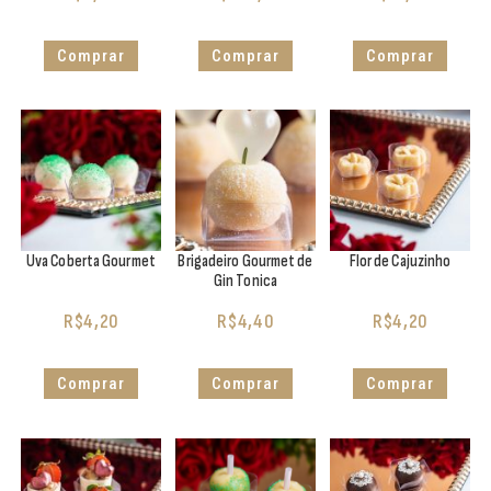
Comprar
Comprar
Comprar
Uva Coberta Gourmet
Brigadeiro Gourmet de
Flor de Cajuzinho
Gin Tonica
R$
4,20
R$
4,40
R$
4,20
Comprar
Comprar
Comprar