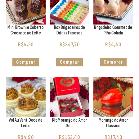
Mini Brownie Coberto
Box Brigadeiros de
Brigadeiro Gourmet de
Crocante ao Leite
Drinks Famosos
Piña Colada
R$
4,30
R$
247,70
R$
4,40
Comprar
Comprar
Comprar
Vol Au Vent Doce de
Kit Morango do Amor
Morango do Amor
Leite
Gift
Clássico
R$
4,90
R$
152,40
R$
17,40