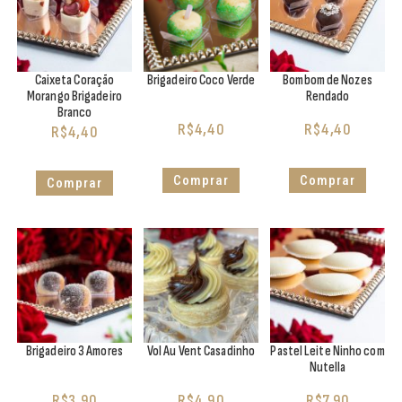
Caixeta Coração
Brigadeiro Coco Verde
Bombom de Nozes
Morango Brigadeiro
Rendado
Branco
R$
4,40
R$
4,40
R$
4,40
Comprar
Comprar
Comprar
Brigadeiro 3 Amores
Vol Au Vent Casadinho
Pastel Leite Ninho com
Nutella
R$
3,90
R$
4,90
R$
7,90