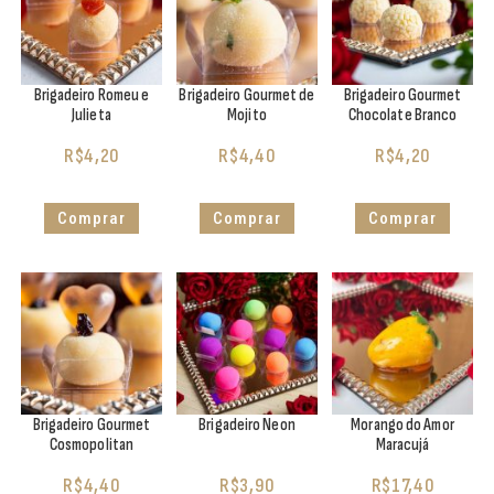
Brigadeiro Romeu e
Brigadeiro Gourmet de
Brigadeiro Gourmet
Julieta
Mojito
Chocolate Branco
R$
4,20
R$
4,40
R$
4,20
Comprar
Comprar
Comprar
Brigadeiro Gourmet
Brigadeiro Neon
Morango do Amor
Cosmopolitan
Maracujá
R$
4,40
R$
3,90
R$
17,40