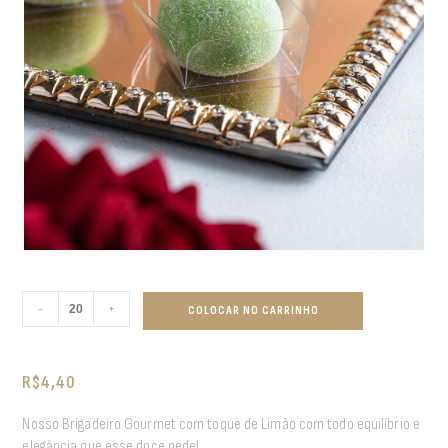
-
+
COLOCAR NO CARRINHO
R$
4,40
Nosso Brigadeiro Gourmet com toque de Limão com todo equilíbrio e
elegância que esse doce pede!