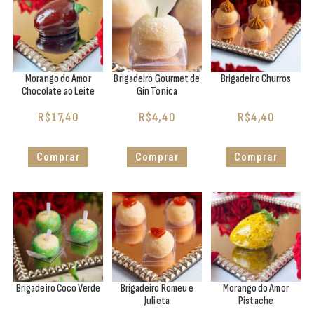
Morango do Amor
Brigadeiro Gourmet de
Brigadeiro Churros
Chocolate ao Leite
Gin Tonica
R$
17,40
R$
4,40
R$
4,40
Comprar
Comprar
Comprar
Brigadeiro Coco Verde
Brigadeiro Romeu e
Morango do Amor
Julieta
Pistache