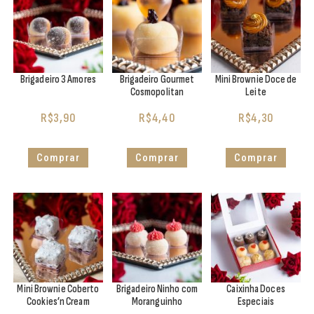
Brigadeiro 3 Amores
Brigadeiro Gourmet
Mini Brownie Doce de
Cosmopolitan
Leite
R$
3,90
R$
4,40
R$
4,30
Comprar
Comprar
Comprar
Mini Brownie Coberto
Brigadeiro Ninho com
Caixinha Doces
Cookies’n Cream
Moranguinho
Especiais