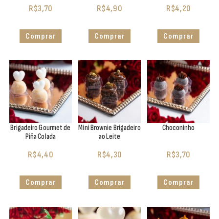
R$
3,70
R$
4,90
R$
4,20
Comprar
Comprar
Comprar
Brigadeiro Gourmet de
Mini Brownie Brigadeiro
Choconinho
Piña Colada
ao Leite
R$
4,40
R$
4,30
R$
3,70
Comprar
Comprar
Comprar