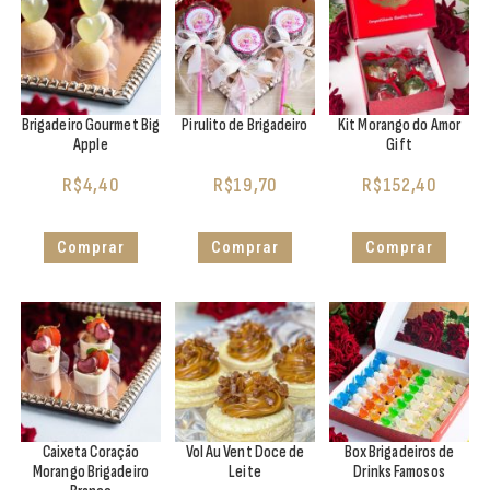
Brigadeiro Gourmet Big
Pirulito de Brigadeiro
Kit Morango do Amor
Apple
Gift
R$
4,40
R$
19,70
R$
152,40
Comprar
Comprar
Comprar
Caixeta Coração
Vol Au Vent Doce de
Box Brigadeiros de
Morango Brigadeiro
Leite
Drinks Famosos