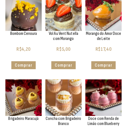
Bombom Cenoura
Vol Au Vent Nutella
Morango do Amor Doce
com Morango
de Leite
R$
4,20
R$
5,00
R$
17,40
Comprar
Comprar
Comprar
Brigadeiro Maracujá
Concha com Brigadeiro
Doce com Renda de
Branco
Limão com Blueberry