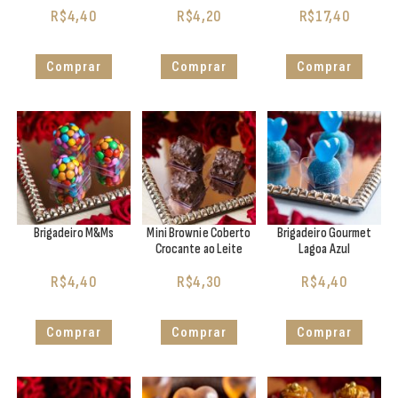
R$
4,40
R$
4,20
R$
17,40
Comprar
Comprar
Comprar
Brigadeiro M&Ms
Mini Brownie Coberto
Brigadeiro Gourmet
Crocante ao Leite
Lagoa Azul
R$
4,40
R$
4,30
R$
4,40
Comprar
Comprar
Comprar