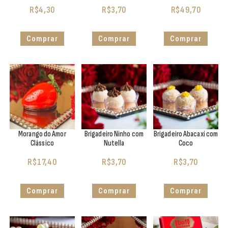
R$
4,30
R$
3,70
R$
49,70
Comprar
Comprar
Comprar
Morango do Amor
Brigadeiro Ninho com
Brigadeiro Abacaxi com
Clássico
Nutella
Coco
R$
17,40
R$
3,70
R$
3,70
Comprar
Comprar
Comprar