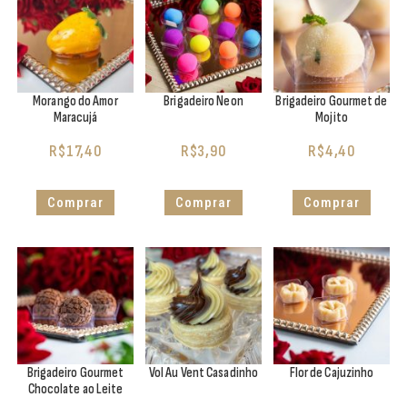
Morango do Amor
Brigadeiro Neon
Brigadeiro Gourmet de
Maracujá
Mojito
R$
17,40
R$
3,90
R$
4,40
Comprar
Comprar
Comprar
Brigadeiro Gourmet
Vol Au Vent Casadinho
Flor de Cajuzinho
Chocolate ao Leite