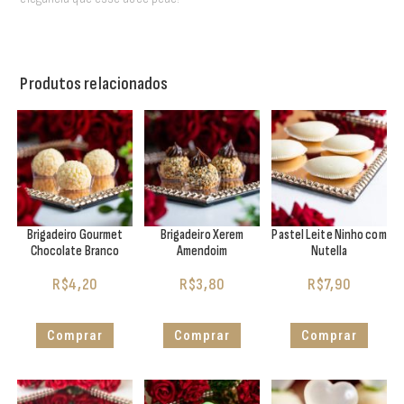
Produtos relacionados
Brigadeiro Gourmet
Brigadeiro Xerem
Pastel Leite Ninho com
Chocolate Branco
Amendoim
Nutella
R$
4,20
R$
3,80
R$
7,90
Comprar
Comprar
Comprar