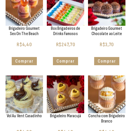
Brigadeiro Gourmet
Box Brigadeiros de
Brigadeiro Gourmet
Sex On The Beach
Drinks Famosos
Chocolate ao Leite
R$
4,40
R$
247,70
R$
3,70
Comprar
Comprar
Comprar
Vol Au Vent Casadinho
Brigadeiro Maracujá
Concha com Brigadeiro
Branco