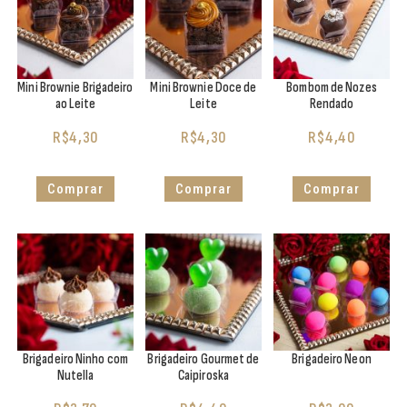
Mini Brownie Brigadeiro
Mini Brownie Doce de
Bombom de Nozes
ao Leite
Leite
Rendado
R$
4,30
R$
4,30
R$
4,40
Comprar
Comprar
Comprar
Brigadeiro Ninho com
Brigadeiro Gourmet de
Brigadeiro Neon
Nutella
Caipiroska