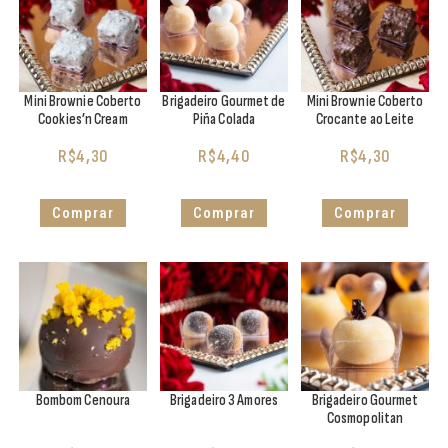
Mini Brownie Coberto
Brigadeiro Gourmet de
Mini Brownie Coberto
Cookies’n Cream
Piña Colada
Crocante ao Leite
R$
4,30
R$
4,40
R$
4,30
Comprar
Comprar
Comprar
Bombom Cenoura
Brigadeiro 3 Amores
Brigadeiro Gourmet
Cosmopolitan