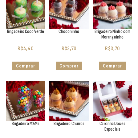
Brigadeiro Coco Verde
Choconinho
Brigadeiro Ninho com
Moranguinho
R$
4,40
R$
3,70
R$
3,70
Comprar
Comprar
Comprar
Brigadeiro M&Ms
Brigadeiro Churros
Caixinha Doces
Especiais