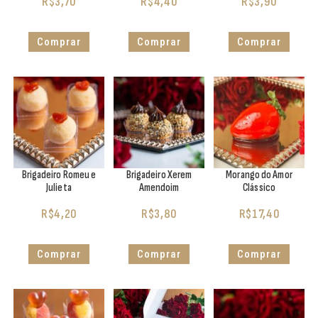
R$
3,70
R$
4,40
R$
3,90
Comprar
Comprar
Comprar
Brigadeiro Romeu e
Brigadeiro Xerem
Morango do Amor
Julieta
Amendoim
Clássico
R$
4,20
R$
3,80
R$
17,40
Comprar
Comprar
Comprar