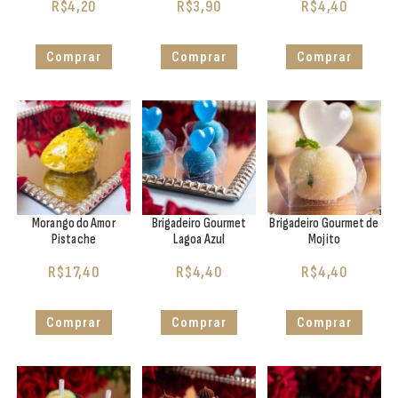
R$
4,20
R$
3,90
R$
4,40
Comprar
Comprar
Comprar
Morango do Amor
Brigadeiro Gourmet
Brigadeiro Gourmet de
Pistache
Lagoa Azul
Mojito
R$
17,40
R$
4,40
R$
4,40
Comprar
Comprar
Comprar