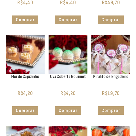
R$
4,40
R$
4,40
R$
49,70
Comprar
Comprar
Comprar
Flor de Cajuzinho
Uva Coberta Gourmet
Pirulito de Brigadeiro
R$
4,20
R$
4,20
R$
19,70
Comprar
Comprar
Comprar