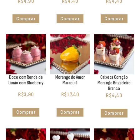
R$
4,90
R$
4,40
R$
4,40
Comprar
Comprar
Comprar
Doce com Renda de
Morango do Amor
Caixeta Coração
Limão com Blueberry
Maracujá
Morango Brigadeiro
Branco
R$
3,90
R$
17,40
R$
4,40
Comprar
Comprar
Comprar