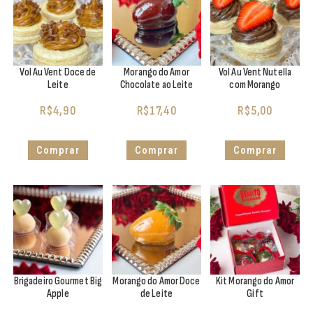
Vol Au Vent Doce de
Morango do Amor
Vol Au Vent Nutella
Leite
Chocolate ao Leite
com Morango
R$
4,90
R$
17,40
R$
5,00
Comprar
Comprar
Comprar
Brigadeiro Gourmet Big
Morango do Amor Doce
Kit Morango do Amor
Apple
de Leite
Gift