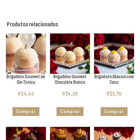
Produtos relacionados
Brigadeiro Gourmet de
Brigadeiro Gourmet
Brigadeiro Abacaxi com
Gin Tonica
Chocolate Branco
Coco
R$
4,40
R$
4,20
R$
3,70
Comprar
Comprar
Comprar