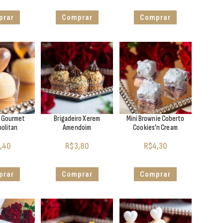
prar
Comprar
Comprar
o Gourmet
Brigadeiro Xerem
Mini Brownie Coberto
olitan
Amendoim
Cookies’n Cream
,40
R$
3,80
R$
4,30
prar
Comprar
Comprar