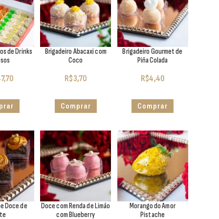
os de Drinks
Brigadeiro Abacaxi com
Brigadeiro Gourmet de
osos
Coco
Piña Colada
7,70
R$
3,70
R$
4,40
prar
Comprar
Comprar
ie Doce de
Doce com Renda de Limão
Morango do Amor
ite
com Blueberry
Pistache