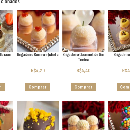
acionados
lla com
Brigadeiro Romeu e Julieta
Brigadeiro Gourmet de Gin
Brigadeir
Tonica
R$
4,20
R$
4,40
R$
4
r
Comprar
Comprar
Com