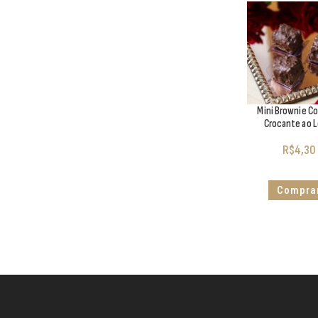
Mini Brownie C
Crocante ao L
R$
4,30
Compra