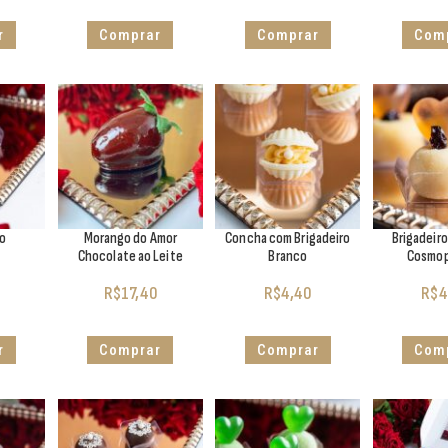
r
Comprar
Comprar
Com
o
Morango do Amor
Concha com Brigadeiro
Brigadeir
Chocolate ao Leite
Branco
Cosmop
R$
17,40
R$
4,40
R$
4
r
Comprar
Comprar
Com