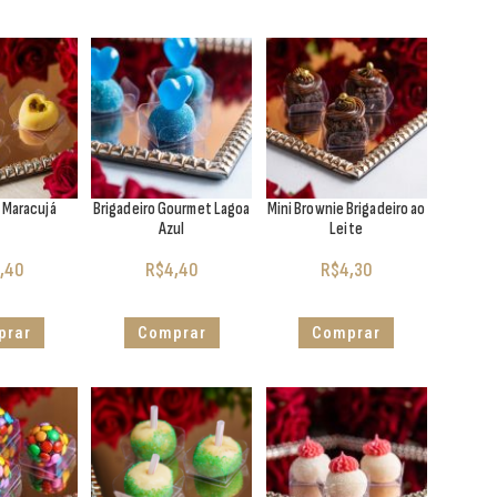
o Maracujá
Brigadeiro Gourmet Lagoa
Mini Brownie Brigadeiro ao
Azul
Leite
,40
R$
4,40
R$
4,30
prar
Comprar
Comprar