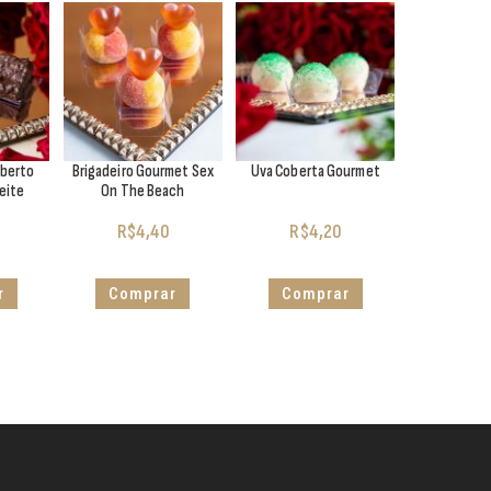
oberto
Brigadeiro Gourmet Sex
Uva Coberta Gourmet
eite
On The Beach
R$
4,40
R$
4,20
r
Comprar
Comprar