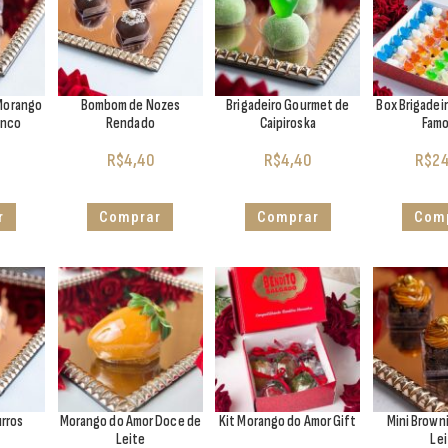
Morango
Bombom de Nozes
Brigadeiro Gourmet de
Box Brigadeir
anco
Rendado
Caipiroska
Fam
R$
4,40
R$
4,40
R$
24
r
Comprar
Comprar
Com
urros
Morango do Amor Doce de
Kit Morango do Amor Gift
Mini Brown
Leite
Le