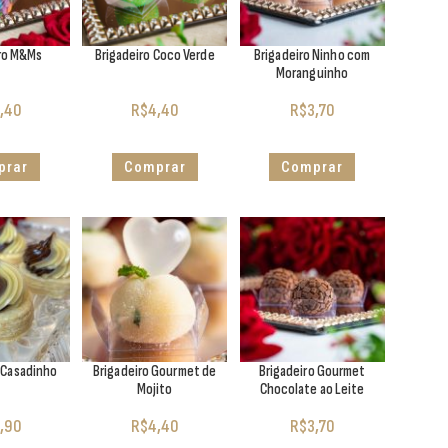
iro M&Ms
Brigadeiro Coco Verde
Brigadeiro Ninho com
Moranguinho
,40
R$
4,40
R$
3,70
prar
Comprar
Comprar
t Casadinho
Brigadeiro Gourmet de
Brigadeiro Gourmet
Mojito
Chocolate ao Leite
,90
R$
4,40
R$
3,70