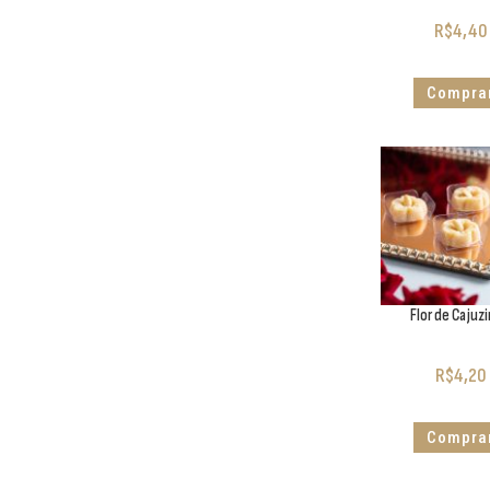
R$
4,40
Compra
Flor de Cajuz
R$
4,20
Compra