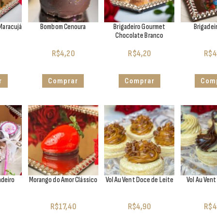
Maracujá
Bombom Cenoura
Brigadeiro Gourmet
Brigade
Chocolate Branco
R$
4,20
R$
4,20
R$
4
r
Comprar
Comprar
Com
adeiro
Morango do Amor Clássico
Vol Au Vent Doce de Leite
Vol Au Ven
R$
17,40
R$
4,90
R$
4