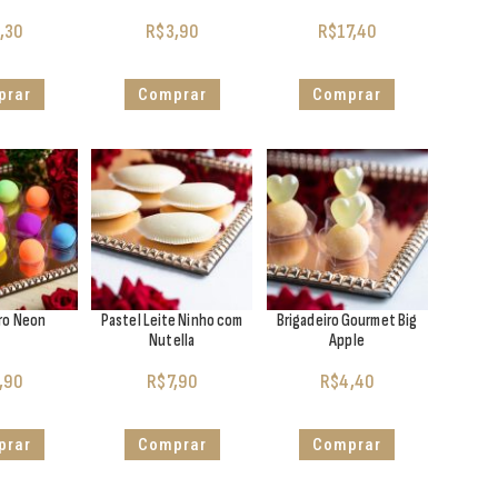
,30
R$
3,90
R$
17,40
prar
Comprar
Comprar
iro Neon
Pastel Leite Ninho com
Brigadeiro Gourmet Big
Nutella
Apple
,90
R$
7,90
R$
4,40
prar
Comprar
Comprar