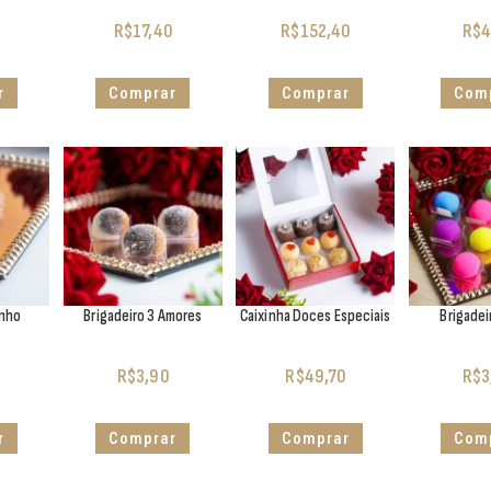
R$
17,40
R$
152,40
R$
4
r
Comprar
Comprar
Com
inho
Brigadeiro 3 Amores
Caixinha Doces Especiais
Brigade
R$
3,90
R$
49,70
R$
3
r
Comprar
Comprar
Com